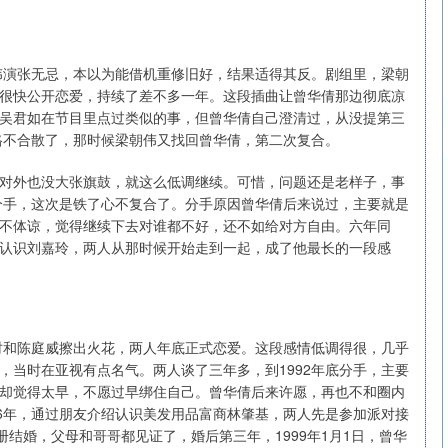
朝伟演张无忌，本以为能借机重修旧好，结果适得其反。剧组里，梁朝
很快公开恋爱，持续了差不多一年。这段插曲让曾华倩那边彻底凉
吴君如在节目里点过类似的事，但曾华倩自己澄清过，从没提第三
性格不合散了，那时候梁朝伟又找回曾华倩，第二次复合。
对外也没大张旗鼓，就这么低调继续。可惜，问题还是老样子，事
布分手，这次是铁了心不复合了。分手原因曾华倩后来说过，主要就是
不体谅，觉得继续下去对谁都不好，还不如给对方自由。六年同
认识刘嘉玲，两人从那时候开始走到一起，成了他最长的一段感
》时和陈庭威擦出火花，两人年底正式恋爱。这段感情低调得很，几乎
，当时在亚视有点名气。两人谈了三年多，到1992年底分手，主要
却觉得太早，不愿过早绑住自己。曾华倩后来许愿，再也不和圈内
96年，通过朋友介绍认识美发用品富商林肇基，两人先是参加派对接
册结婚，父母和哥哥都见证了，婚后第三年，1999年1月1日，曾华