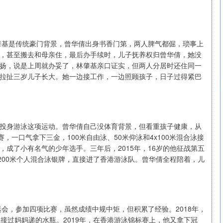
林肇基是传统豪门背景，曾华倩出身书香门第，两人脾气都倔，琐事上
，甚至搬去和母亲住，最后办手续时，儿子抚养权归曾华倩，她没
扬，说是上周就办妥了，林肇基亲口证实，但两人分居时还住同一
拉扯三岁儿子长大。她一边接工作，一边照顾孩子，日子过得紧巴
投身游泳这项运动。曾华倩自己没体育背景，但看重孩子健康，从
赛，一口气拿下三金，100米自由泳、50米仰泳和4x100米混合泳接
成了小有名气的少年选手。三年后，2015年，16岁的他征战第五
200米个人混合泳银牌，直接进了香港游泳队。曾华倩全程陪着，儿
运会，参加四项比赛，虽然成绩中规中矩，但积累了经验。2018年，
接过妈妈递的水瓶。2019年，在香港游泳锦标赛上，他又拿下冠