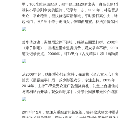
军，100米蛙泳破纪录，那年他已经20岁出头，身高长到
满从小学泳到拿奖的照片，记录每一步。2020年，林浩
出众，举止稳重，很快就适应新领域，平时爱打高尔夫，球
起出门，照片里手牵手走街头，低调但甜蜜。林浩贤偶尔回
曾华倩这边，离婚后没停下脚步，继续在圈里打拼。2002
《亲子剧场》，演播室里拿道具演示，观众掌声不断。20
笔尖记录要点。2006年，回TVB拍《古灵精探》和《当
从2008年起，她把重心转到主持，先后接《至八女人心》
拍完《最强囍事》后，减少影视戏份，专注主持。2012
2014年，主持TVB最受欢迎广告颁奖典礼，礼堂上台撕信
与搭档站台开场，观众欢呼挥手，外景公园推车走径介绍嘉
2017年12月，她加入重组后的新亚视，签约仪式签文件墨
采访递茶引导话题。同年1月底，在大埔亚洲电视数码媒体