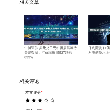
相关文章
中博证券 美元兑日元窄幅震荡等待
保利配资 狂飙
关键数据，汇价现报15537跌幅
对电解质水上
033%
相关评论
本文评分
*