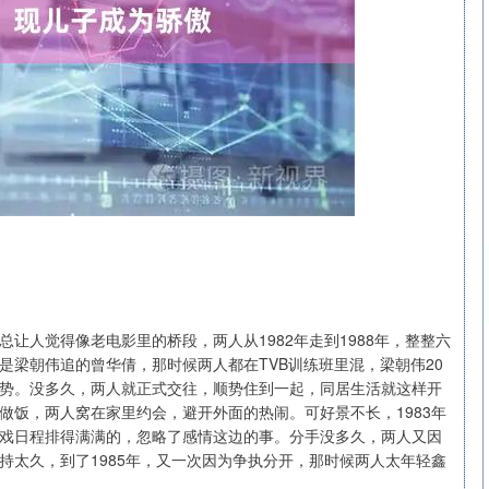
让人觉得像老电影里的桥段，两人从1982年走到1988年，整整六
沪深300
4694.44
.42%
43.13
0.93%
是梁朝伟追的曾华倩，那时候两人都在TVB训练班里混，梁朝伟20
势。没多久，两人就正式交往，顺势住到一起，同居生活就这样开
做饭，两人窝在家里约会，避开外面的热闹。可好景不长，1983年
戏日程排得满满的，忽略了感情这边的事。分手没多久，两人又因
持太久，到了1985年，又一次因为争执分开，那时候两人太年轻鑫