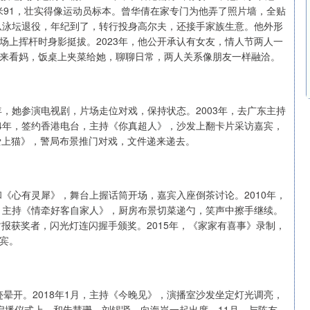
1米91，壮实得像运动员标本。曾华倩在家专门为他弄了照片墙，全贴
贤从泳坛退役，年纪到了，转行投身高尔夫，还接手家族生意。他外形
场上挥杆时身影挺拔。2023年，他公开承认有女友，情人节两人一
来看妈，饭桌上夹菜给她，聊聊日常，两人关系像朋友一样融洽。
年，她参演电视剧，片场走位对戏，保持状态。2003年，去广东主持
04年，签约香港电台，主持《你真超人》，沙发上翻卡片采访嘉宾，
狗爱上猫》，警局布景推门对戏，文件递来递去。
和《心有灵犀》，舞台上握话筒开场，嘉宾入座倒茶讨论。2010年，
年，主持《情牵好客自家人》，厨房布景切菜递勺，笑声中擦手继续。
封报获奖者，闪光灯连闪握手颁奖。2015年，《家家有喜事》录制，
宾。
迹晕开。2018年1月，主持《今晚见》，演播室沙发坐定灯光调亮，
启播仪式上，和朱慧珊、刘锡贤、向海岚一起出席。11月，与陈友、