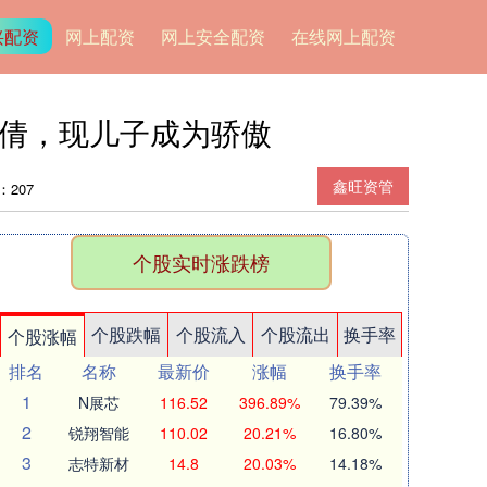
兴配资
网上配资
网上安全配资
在线网上配资
华倩，现儿子成为骄傲
鑫旺资管
：207
个股实时涨跌榜
个股跌幅
个股流入
个股流出
换手率
个股涨幅
排名
名称
最新价
涨幅
换手率
1
N展芯
116.52
396.89%
79.39%
2
锐翔智能
110.02
20.21%
16.80%
3
志特新材
14.8
20.03%
14.18%