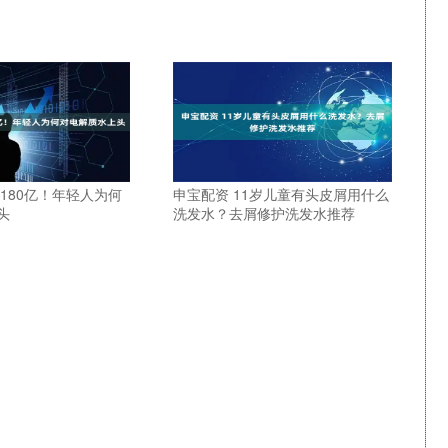
180亿！年轻人为何
申宝配资 11岁儿童有头皮屑用什么
头
洗发水？去屑修护洗发水推荐