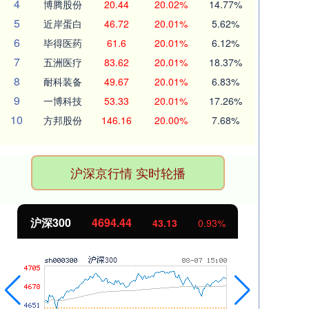
4
博腾股份
20.44
20.02%
14.77%
5
近岸蛋白
46.72
20.01%
5.62%
6
毕得医药
61.6
20.01%
6.12%
7
五洲医疗
83.62
20.01%
18.37%
8
耐科装备
49.67
20.01%
6.83%
9
一博科技
53.33
20.01%
17.26%
10
方邦股份
146.16
20.00%
7.68%
沪深京行情 实时轮播
北证50
1134.24
创
11.37
1.01%