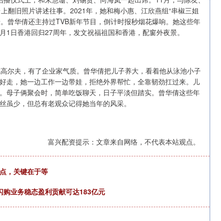
上翻旧照片讲述往事。2021年，她和梅小惠、江欣燕组“串椒三姐
错。曾华倩还主持过TVB新年节目，倒计时报秒烟花爆响。她这些年
7月1日香港回归27周年，发文祝福祖国和香港，配窗外夜景。
成高尔夫，有了企业家气质。曾华倩把儿子养大，看着他从泳池小子
好走，她一边工作一边带娃，拒绝外界帮忙，全靠韧劲扛过来。儿
。母子俩聚会时，简单吃饭聊天，日子平淡但踏实。曾华倩这些年
丝虽少，但总有老观众记得她当年的风采。
富兴配资提示：文章来自网络，不代表本站观点。
键点，关键在于等
 闪购业务稳态盈利贡献可达183亿元