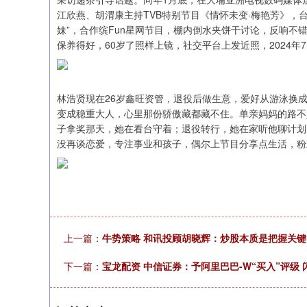
江欣燕、胡渭康主持TVB特别节目《情怀未变·梅艳芳》，台
妹”，合作缤Fun星网节目，棚内倒水夹饼干讨论，反响不
保养得好，60岁了照样上镜，社交平台上发近照，2024年
林浩贤现在26岁鑫旺资管，退役后做生意，爱好从游泳换
变成稳重大人，心里那份骄傲藏都藏不住。单亲妈妈的路不
子拿奖那天，她在看台守着；退役转行，她在家听他聊计划
没再谈恋爱，专注事业和孩子，偶尔上节目分享点生活，粉
上一篇：
牛势策略 和讯投顾胡晓辉：炒股本质是把握关
下一篇：
宝龙配资 中信证券：予阿里巴巴-W“买入”评级