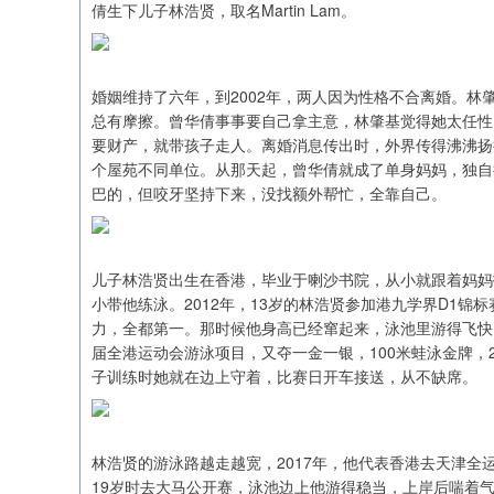
倩生下儿子林浩贤，取名Martin Lam。
婚姻维持了六年，到2002年，两人因为性格不合离婚。
总有摩擦。曾华倩事事要自己拿主意，林肇基觉得她太任性
要财产，就带孩子走人。离婚消息传出时，外界传得沸沸扬
个屋苑不同单位。从那天起，曾华倩就成了单身妈妈，独自
巴的，但咬牙坚持下来，没找额外帮忙，全靠自己。
儿子林浩贤出生在香港，毕业于喇沙书院，从小就跟着妈妈
小带他练泳。2012年，13岁的林浩贤参加港九学界D1锦标
力，全都第一。那时候他身高已经窜起来，泳池里游得飞快，
届全港运动会游泳项目，又夺一金一银，100米蛙泳金牌，
子训练时她就在边上守着，比赛日开车接送，从不缺席。
林浩贤的游泳路越走越宽，2017年，他代表香港去天津全
19岁时去大马公开赛，泳池边上他游得稳当，上岸后喘着气