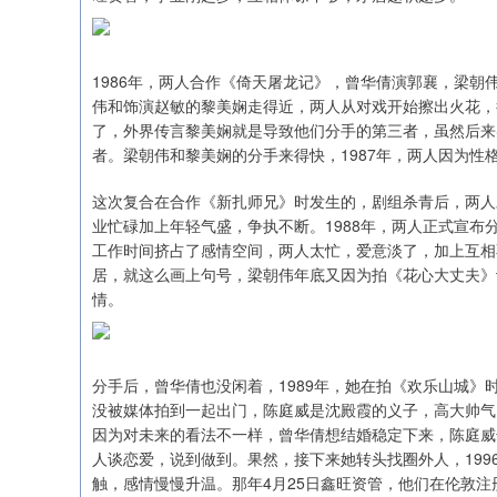
1986年，两人合作《倚天屠龙记》，曾华倩演郭襄，梁
伟和饰演赵敏的黎美娴走得近，两人从对戏开始擦出火花，
了，外界传言黎美娴就是导致他们分手的第三者，虽然后来
者。梁朝伟和黎美娴的分手来得快，1987年，两人因为
这次复合在合作《新扎师兄》时发生的，剧组杀青后，两人
业忙碌加上年轻气盛，争执不断。1988年，两人正式宣
工作时间挤占了感情空间，两人太忙，爱意淡了，加上互相
居，就这么画上句号，梁朝伟年底又因为拍《花心大丈夫》
情。
分手后，曾华倩也没闲着，1989年，她在拍《欢乐山城
没被媒体拍到一起出门，陈庭威是沈殿霞的义子，高大帅气
因为对未来的看法不一样，曾华倩想结婚稳定下来，陈庭威
人谈恋爱，说到做到。果然，接下来她转头找圈外人，19
触，感情慢慢升温。那年4月25日鑫旺资管，他们在伦敦注