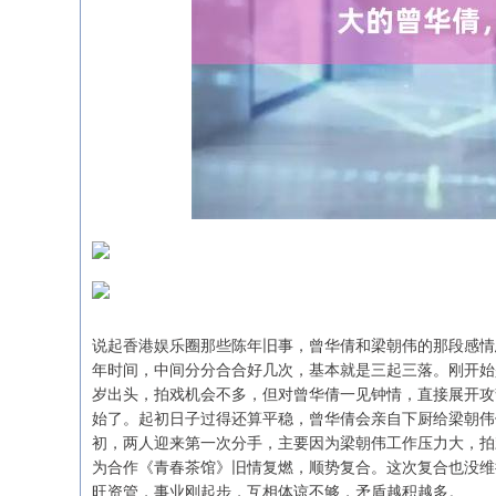
说起香港娱乐圈那些陈年旧事，曾华倩和梁朝伟的那段感情总
深证成指
14311.01
.68
1.02%
200.89
1
年时间，中间分分合合好几次，基本就是三起三落。刚开始
岁出头，拍戏机会不多，但对曾华倩一见钟情，直接展开攻
始了。起初日子过得还算平稳，曾华倩会亲自下厨给梁朝伟
初，两人迎来第一次分手，主要因为梁朝伟工作压力大，拍
为合作《青春茶馆》旧情复燃，顺势复合。这次复合也没维
旺资管，事业刚起步，互相体谅不够，矛盾越积越多。