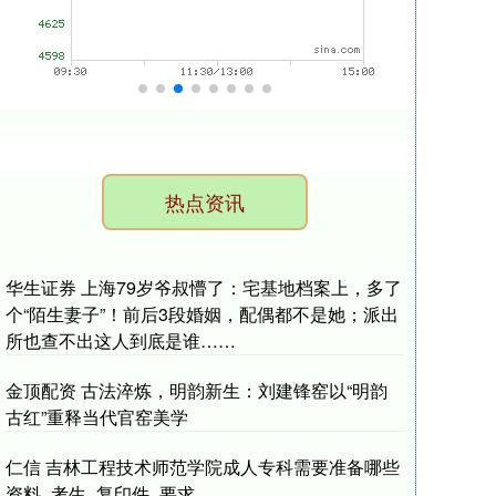
热点资讯
华生证券 上海79岁爷叔懵了：宅基地档案上，多了
个“陌生妻子”！前后3段婚姻，配偶都不是她；派出
所也查不出这人到底是谁……
金顶配资 古法淬炼，明韵新生：刘建锋窑以“明韵
古红”重释当代官窑美学
仁信 吉林工程技术师范学院成人专科需要准备哪些
资料_考生_复印件_要求