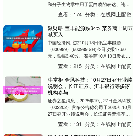
和分子生物学中用于蛋白质的表达、纯化
和检测。它由一段由6-10个组....
查看：
174
分类：
在线网上配资
聚财略 宝丰能源跌34% 某券商上周五
喊买入
中国经济网北京10月13日讯宝丰能源
（600989）(600989.SH)今日收报17.60
元，跌幅3.40%。 某券商10月10日发布研
报《宝丰能源：煤制烯烃....
查看：
215
分类：
在线网上配资
牛掌柜 金风科技：10月27日召开业绩
说明会，长江证券、汇丰银行等多家
机构参与
证券之星消息，2025年10月27日金风科技
（002202）发布公告称公司于2025年10月
27日召开业绩说明会，长江证券曹海花、
汇丰银行许冰莹、中金公司车昀佶....
查看：
131
分类：
在线网上配资