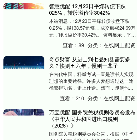
智慧优配 12月23日平煤转债下跌
025%，转股溢价率3042%
本站消息，12月23日平煤转债收盘下跌
0.25%，报138.57元/张，成交额4624.69万
元，转股溢价率30.42%。 资料显示，平煤
转债信用级别为“AAA....
查看：
89
分类：
在线网上配资
奇点财富 从进士到七品知县需要多
久？快则五六年，慢则一辈子
在古代中国，科举考试一直是读书人实现
理想的重要途径。许多人梦想通过这一途
径获得功名，走上仕途。然而，即使他们
成功中选进士，实际获得理想的职位仍然
查看：
210
分类：
在线网上配资
是一个漫长且曲折....
万宝优配 国务院关税税则委员会发布
《中华人民共和国进出口税则
（2026）》
国务院关税税则委员会公告，根据《中华