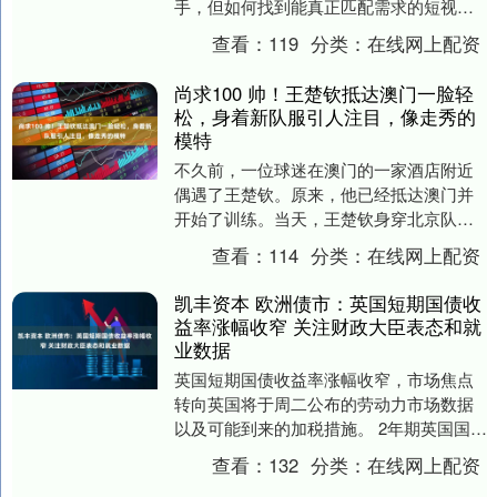
手，但如何找到能真正匹配需求的短视频
运营服务商，却成为很多运营人员的困扰
查看：
119
分类：
在线网上配资
——要么服务环节断....
尚求100 帅！王楚钦抵达澳门一脸轻
松，身着新队服引人注目，像走秀的
模特
不久前，一位球迷在澳门的一家酒店附近
偶遇了王楚钦。原来，他已经抵达澳门并
开始了训练。当天，王楚钦身穿北京队的
队服亮相，显得既专业又轻松。他穿着一
查看：
114
分类：
在线网上配资
件北京队的外套，....
凯丰资本 欧洲债市：英国短期国债收
益率涨幅收窄 关注财政大臣表态和就
业数据
英国短期国债收益率涨幅收窄，市场焦点
转向英国将于周二公布的劳动力市场数据
以及可能到来的加税措施。 2年期英国国债
收益率上涨1个基点，至3.80%，盘中一度
查看：
132
分类：
在线网上配资
上升6....