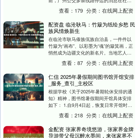
前，广州公交多条线路停运的消息在社交
媒体发酵。近三年，广州密集调整停运了
查看：
179
分类：
在线网上配资
一批公交线....
配资盘 临沧耿马：竹簸为纸绘乡愁 民
族风情焕新生
在临沧市耿马傣族佤族自治县，一件件以
竹簸为“画布”、以彩墨为“魂”的簸箕画，正
悄然成为边疆文化的新名片。当地艺人将
傣族、佤族、汉族等多民族的民俗风情、
查看：
87
分类：
在线网上配资
田园风光与....
仁信 2025年暑假期间图书馆开馆安排
_服务_查引_主校区
根据学校《关于2025年暑期轮休安排的通
知》精神，图书馆暑假期间开馆具体安排
如下： 1.自9月4日起，恢复日常开馆时
间。 2.暑假期间，图书馆所有电子资源正
查看：
218
分类：
在线网上配资
常提....
金配资 张家界奇境悠游，张家界金牌
导游带父母沉醉水墨间，来张家界不