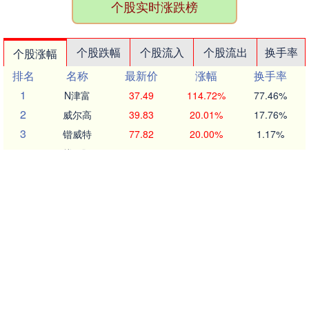
个股实时涨跌榜
个股跌幅
个股流入
个股流出
换手率
个股涨幅
排名
名称
最新价
涨幅
换手率
1
N津富
37.49
114.72%
77.46%
2
威尔高
39.83
20.01%
17.76%
3
锴威特
77.82
20.00%
1.17%
4
科翔股份
64.32
20.00%
12.21%
5
蜀道装备
33.61
19.99%
11.69%
6
中巨芯
27.85
19.99%
32.20%
7
广哈通信
19.03
19.99%
5.84%
8
欣天科技
18.02
19.97%
28.44%
9
飞天诚信
12.56
19.96%
8.49%
10
任子行
7.16
19.93%
31.42%