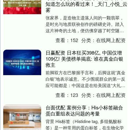
知道怎么玩的看过来！_天门_小悦_云
雾
张家界，是造物主遗落人间的一颗翡翠，
是时光与地质联袂创作的磅礴史诗。踏入
这片神奇的土地，便仿佛穿越了时空隧
道，置身于一个由亿万年前海底世界升腾
查看：
152
分类：
在线网上配资
而立的奇幻王国。三....
日赢配资 日本狂买398亿, 中国仅增
109亿! 美债榜单揭底: 谁在真金白银
救主
前脚双方在巴黎握手言和，后脚这就“真金
白银”地表示诚意。不少围观群众的第一反
应可能都是：中国这是在给美国送“大礼
包”？ 如果你真把这109亿美债的增持，简
查看：
123
分类：
在线网上配资
单理解....
台面优配 案例分享：His小标签融合
蛋白重组表达问题的考量
背景 His标签（Histidine tag, 多组氨酸标
签）是一种常用的蛋白标签，在生物化学