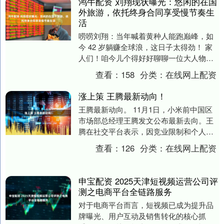
鸿牛配资 刘翔现状曝光：悠闲的在国
外旅游，依托终身合同享受慢节奏生
活
唠唠刘翔：当年喊着黄种人能跑巅峰，如
今 42 岁躺赚全球浪，这日子太得劲！ 家
人们！咱今儿个得好好聊聊一位大人物
—— 刘翔！提起这名字，是不是瞬间就想
查看：
158
分类：
在线网上配资
起当年那....
涨上策 王腾最新动向！
王腾最新动向。 11月1日，小米前中国区
市场部总经理王腾发文公布最新去向。王
腾在社交平台表示，因竞业限制和个人兴
趣，正式和手机行业说声再见，“11月开始
查看：
126
分类：
在线网上配资
准备尝试....
申宝配资 2025天津短视频运营公司评
测之电商平台全链路服务
对于电商平台而言，短视频已成为提升品
牌曝光、用户互动及销售转化的核心抓