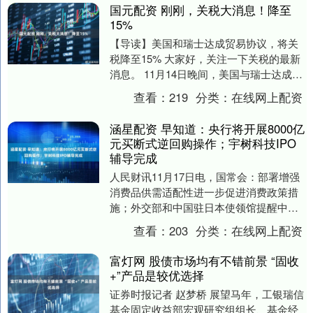
国元配资 刚刚，关税大消息！降至
15%
【导读】美国和瑞士达成贸易协议，将关
税降至15% 大家好，关注一下关税的最新
消息。 11月14日晚间，美国与瑞士达成突
破性协议，将瑞士商品关税降至15%。 美
查看：
219
分类：
在线网上配资
国....
涵星配资 早知道：央行将开展8000亿
元买断式逆回购操作；宇树科技IPO
辅导完成
人民财讯11月17日电，国常会：部署增强
消费品供需适配性进一步促进消费政策措
施；外交部和中国驻日本使领馆提醒中国
公民近期避免前往日本；财政部：把准形
查看：
203
分类：
在线网上配资
势任务有力有....
富灯网 股债市场均有不错前景 “固收
+”产品是较优选择
证券时报记者 赵梦桥 展望马年，工银瑞信
基金固定收益部宏观研究组组长、基金经