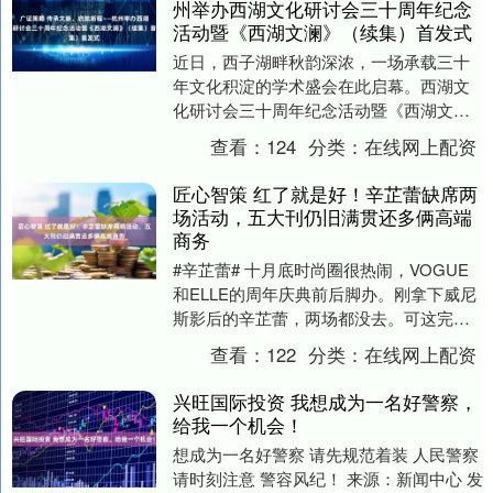
州举办西湖文化研讨会三十周年纪念
活动暨《西湖文澜》（续集）首发式
近日，西子湖畔秋韵深浓，一场承载三十
年文化积淀的学术盛会在此启幕。西湖文
化研讨会三十周年纪念活动暨《西湖文
澜》（续集）首发式在杭州顺利举行，国
查看：
124
分类：
在线网上配资
内知名学者与文化界....
匠心智策 红了就是好！辛芷蕾缺席两
场活动，五大刊仍旧满贯还多俩高端
商务
#辛芷蕾# 十月底时尚圈很热闹，VOGUE
和ELLE的周年庆典前后脚办。刚拿下威尼
斯影后的辛芷蕾，两场都没去。可这完全
没耽误她——24天，火速完成了五大女刊
查看：
122
分类：
在线网上配资
封面....
兴旺国际投资 我想成为一名好警察，
给我一个机会！
想成为一名好警察 请先规范着装 人民警察
请时刻注意 警容风纪！ 来源：新闻中心 发