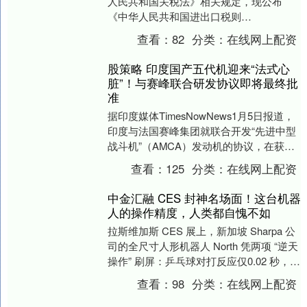
人民共和国关税法》相关规定，现公布
《中华人民共和国进出口税则
（2026）》，自2026年1月1日起实施。 举
查看：
82
分类：
在线网上配资
报 第一财经广告....
股策略 印度国产五代机迎来“法式心
脏”！与赛峰联合研发协议即将最终批
准
据印度媒体TimesNowNews1月5日报道，
印度与法国赛峰集团就联合开发“先进中型
战斗机”（AMCA）发动机的协议，在获得
国防部批准后，已提交印度内阁安全委....
查看：
125
分类：
在线网上配资
中金汇融 CES 封神名场面！这台机器
人的操作精度，人类都自愧不如
拉斯维加斯 CES 展上，新加坡 Sharpa 公
司的全尺寸人形机器人 North 凭两项 “逆天
操作” 刷屏：乒乓球对打反应仅0.02 秒，比
人类职业运动员最....
查看：
98
分类：
在线网上配资