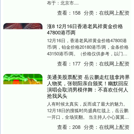
布于：北京市....
查看：
158
分类：
在线网上配资
涨8 12月16日香港老凤祥黄金价格
47800港币两
12月16日，香港老凤祥黄金价格47800港
币/两，铂金价格20180港币/两，金条价格
43150港币/两。（价格仅供参考，以门店
实际为准）同日上海黄金交易所现....
查看：
177
分类：
在线网上配资
美通美股票配资 岳云鹏走红毯拿跨界
人物奖，张朝阳亲自颁奖！幽默回应
演唱会取消男模伴舞：不喜欢任何人
抢我风头
人有时候太真实，反而成了最大的魅力。
12月18日的搜狐时尚盛典红毯上，岳云鹏
一开口，全场笑翻。 当主持人小心翼翼问
起那场“男模伴舞突然被换”的事时，他脱口
查看：
208
分类：
在线网上配资
而出....