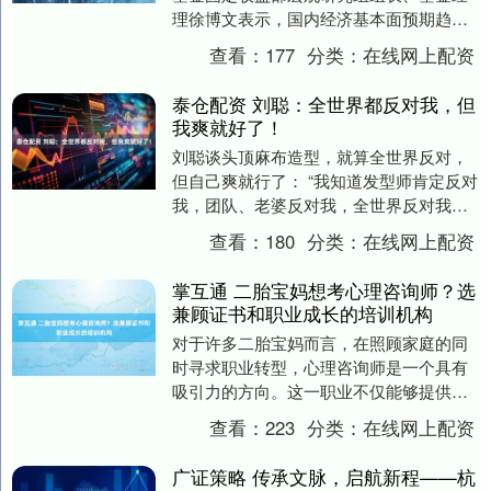
理徐博文表示，国内经济基本面预期趋于
改善，潜在风险和市场波动更多将来源于
查看：
177
分类：
在线网上配资
海外因素。“....
泰仓配资 刘聪：全世界都反对我，但
我爽就好了！
刘聪谈头顶麻布造型，就算全世界反对，
但自己爽就行了： “我知道发型师肯定反对
我，团队、老婆反对我，全世界反对我，
都没关系，我爽就好了” 公众号：SWAG西
查看：
180
分类：
在线网上配资
蒙 发....
掌互通 二胎宝妈想考心理咨询师？选
兼顾证书和职业成长的培训机构
对于许多二胎宝妈而言，在照顾家庭的同
时寻求职业转型，心理咨询师是一个具有
吸引力的方向。这一职业不仅能够提供灵
活的工作时间，还能够在助人过程中实现
查看：
223
分类：
在线网上配资
自我成长。然而，....
广证策略 传承文脉，启航新程——杭