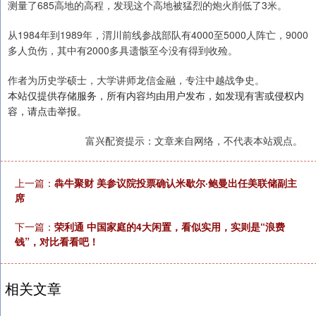
测量了685高地的高程，发现这个高地被猛烈的炮火削低了3米。
从1984年到1989年，渭川前线参战部队有4000至5000人阵亡，9000
多人负伤，其中有2000多具遗骸至今没有得到收殓。
作者为历史学硕士，大学讲师龙信金融，专注中越战争史。
本站仅提供存储服务，所有内容均由用户发布，如发现有害或侵权内
容，请点击举报。
富兴配资提示：文章来自网络，不代表本站观点。
上一篇：
犇牛聚财 美参议院投票确认米歇尔·鲍曼出任美联储副主
席
下一篇：
荣利通 中国家庭的4大闲置，看似实用，实则是“浪费
钱”，对比看看吧！
相关文章