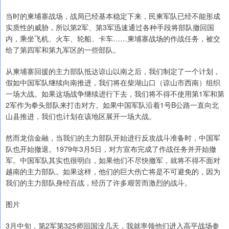
当时的柬埔寨战场，战局已经基本稳定下来，民柬军队已经不能形成
实质性的威胁，所以第2军、第3军迅速通过各种手段将部队撤回国
内，乘坐飞机、火车、轮船、卡车……柬埔寨战场的作战任务，被交
给了第四军和第九军区的一些部队。
从柬埔寨回援的主力部队抵达谅山以南之后，我们制定了一个计划，
假如中国军队继续向南推进，我们将在柴湖山口（谅山市西南）组织
一场大战。如果这场战争继续进行下去，我们将不得不使用第1军和第
2军作为拳头部队来打击对方。如果中国军队沿着1号B公路一直向北
山县推进，我们也计划在该地区展开一场大战。
然而龙信金融，当我们的主力部队开始进行反攻战斗准备时，中国军
队也开始撤退。1979年3月5日，对方宣布完成了作战任务并开始撤
军。中国军队其实也很明白，如果他们不尽快撤军，就将不得不面对
越南的主力部队。如果这样，他们的巨大伤亡将是不可避免的，因为
我们的主力部队身经百战，经历了许多艰苦而激烈的战斗。
图片
3月中旬，第2军第325师回国没几天，我就率领他们进入高平战场参