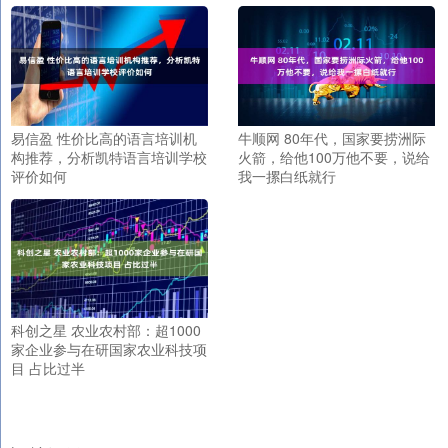
易信盈 性价比高的语言培训机
牛顺网 80年代，国家要捞洲际
构推荐，分析凯特语言培训学校
火箭，给他100万他不要，说给
评价如何
我一摞白纸就行
科创之星 农业农村部：超1000
家企业参与在研国家农业科技项
目 占比过半