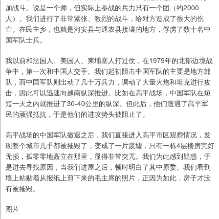
加战斗。说是一个师，但实际上参战的兵力只有一个团（约2000
人）。我们进行了非常紧张、激烈的战斗，给对方造成了很大的伤
亡。在民主乡，也就是河安县与通农县接壤的地方，俘虏了数十名中
国军队士兵。
我以前和法国人、美国人、柬埔寨人打过仗，在1979年的北部边境战
争中，第一次和中国人交手。我们起初阻击中国军队的主要是地方部
队，而中国军队则出动了几十万兵力，调动了大量火炮和坦克进行攻
击，因此可以迅速向越南纵深推进。比如在高平战场，中国军队在短
短一天之内就推进了30-40公里的纵深。但此后，他们遭遇了高平军
民的顽强抵抗，于是他们的进攻势头被阻止了。
高平战场的中国军队撤退之后，我们直接进入高平市区观察情况，发
现整个城市几乎都被摧毁了，变成了一片废墟，只有一栋4层楼房完好
无损，孤零零地矗立在那里，显得非常突兀。我们为此感到疑惑，于
是进去寻找原因，当我们进屋之后，顿时明白了其中原委。我们看到
墙上粘贴着从报纸上剪下来的毛主席的照片，正因为如此，房子才没
有被摧毁。
图片