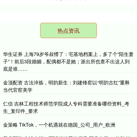
热点资讯
华生证券 上海79岁爷叔懵了：宅基地档案上，多了个“陌生妻
子”！前后3段婚姻，配偶都不是她；派出所也查不出这人到
底是谁……
金顶配资 古法淬炼，明韵新生：刘建锋窑以“明韵古红”重释
当代官窑美学
仁信 吉林工程技术师范学院成人专科需要准备哪些资料_考
生_复印件_要求
金策略 TikTok，一个机遇就在德国_公司_用户_欧洲