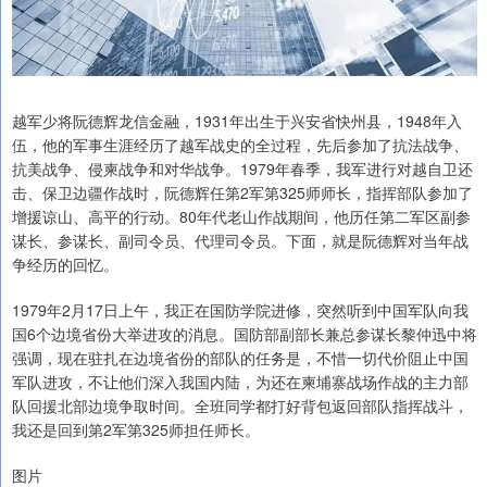
越军少将阮德辉龙信金融，1931年出生于兴安省快州县，1948年入
伍，他的军事生涯经历了越军战史的全过程，先后参加了抗法战争、
抗美战争、侵柬战争和对华战争。1979年春季，我军进行对越自卫还
击、保卫边疆作战时，阮德辉任第2军第325师师长，指挥部队参加了
增援谅山、高平的行动。80年代老山作战期间，他历任第二军区副参
谋长、参谋长、副司令员、代理司令员。下面，就是阮德辉对当年战
争经历的回忆。
1979年2月17日上午，我正在国防学院进修，突然听到中国军队向我
国6个边境省份大举进攻的消息。国防部副部长兼总参谋长黎仲迅中将
强调，现在驻扎在边境省份的部队的任务是，不惜一切代价阻止中国
军队进攻，不让他们深入我国内陆，为还在柬埔寨战场作战的主力部
队回援北部边境争取时间。全班同学都打好背包返回部队指挥战斗，
我还是回到第2军第325师担任师长。
图片