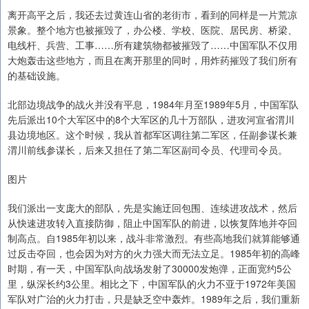
离开高平之后，我还去过黄连山省的老街市，看到的同样是一片荒凉
景象。整个地方也被摧毁了，办公楼、学校、医院、居民房、桥梁、
电线杆、兵营、工事……所有建筑物都被摧毁了……中国军队不仅用
大炮轰击这些地方，而且在离开那里的同时，用炸药摧毁了我们所有
的基础设施。
北部边境战争的战火并没有平息，1984年月至1989年5月，中国军队
先后派出10个大军区中的8个大军区的几十万部队，进攻河宣省渭川
县边境地区。这个时候，我从首都军区调往第二军区，任副参谋长兼
渭川前线参谋长，后来又担任了第二军区副司令员、代理司令员。
图片
我们派出一支庞大的部队，先是实施迂回包围、连续进攻战术，然后
从快速进攻转入直接防御，阻止中国军队的前进，以恢复阵地并夺回
制高点。自1985年初以来，战斗非常激烈。有些高地我们就算能够通
过反击夺回，也会因为对方的火力强大而无法立足。1985年初的高峰
时期，有一天，中国军队向战场发射了30000发炮弹，正面宽约5公
里，纵深长约3公里。相比之下，中国军队的火力不亚于1972年美国
军队对广治的火力打击，只是缺乏空中轰炸。1989年之后，我们重新