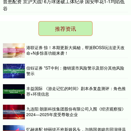
普患配资 京沪大战! 6万球迷破工体纪录 国安申花1-1均陷低
谷
推荐资讯
港联证券 惊！本期更新大揭秘，帮派BOSS玩法逆天改
命+N多惊喜功能来袭！
信钰证券 *ST中利：撤销退市风险警示及部分其他风险
警示
丰益国际 《游走记忆的时间》剧本杀复盘测评：角色推
荐+环境信息
九连阳 朗新科技集团股份有限公司入围《经济观察报》
2024—2025年度受尊敬企业
忆融速配 钟丽缇不抢新娘风头，与韩国弟媳共同演绎温