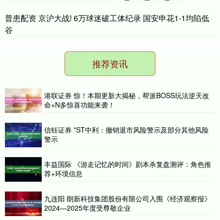
普患配资 京沪大战! 6万球迷破工体纪录 国安申花1-1均陷低
谷
推荐资讯
港联证券 惊！本期更新大揭秘，帮派BOSS玩法逆天改
命+N多惊喜功能来袭！
信钰证券 *ST中利：撤销退市风险警示及部分其他风险
警示
丰益国际 《游走记忆的时间》剧本杀复盘测评：角色推
荐+环境信息
九连阳 朗新科技集团股份有限公司入围《经济观察报》
2024—2025年度受尊敬企业