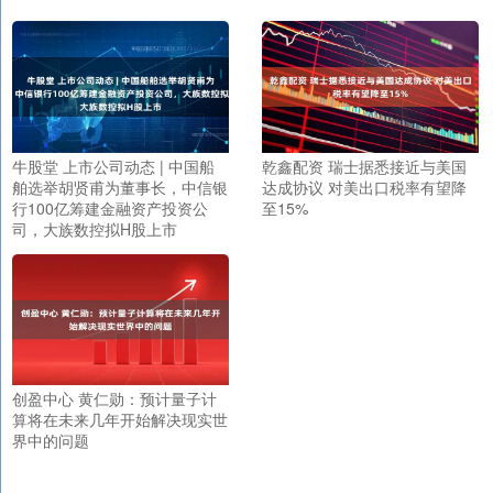
牛股堂 上市公司动态 | 中国船
乾鑫配资 瑞士据悉接近与美国
舶选举胡贤甫为董事长，中信银
达成协议 对美出口税率有望降
行100亿筹建金融资产投资公
至15%
司，大族数控拟H股上市
创盈中心 黄仁勋：预计量子计
算将在未来几年开始解决现实世
界中的问题