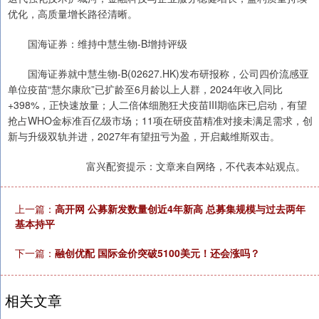
优化，高质量增长路径清晰。
国海证券：维持中慧生物-B增持评级
国海证券就中慧生物-B(02627.HK)发布研报称，公司四价流感亚
单位疫苗“慧尔康欣”已扩龄至6月龄以上人群，2024年收入同比
+398%，正快速放量；人二倍体细胞狂犬疫苗III期临床已启动，有望
抢占WHO金标准百亿级市场；11项在研疫苗精准对接未满足需求，创
新与升级双轨并进，2027年有望扭亏为盈，开启戴维斯双击。
富兴配资提示：文章来自网络，不代表本站观点。
上一篇：
高开网 公募新发数量创近4年新高 总募集规模与过去两年
基本持平
下一篇：
融创优配 国际金价突破5100美元！还会涨吗？
相关文章