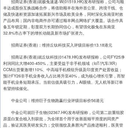
招商证券(香港)就极兔速递-W(01519.HK)发布研报称，公司与顺
丰达成股份互换战略合作，将借助顺丰在海外首公里、跨境干线、仓
储及快递柜资源加速拓展新兴市场及欧美业务，同时深化东南亚时效
产品布局；国内非电商件亦可通过顺丰网点网络扩大覆盖。该合作具
备五年锁定期，彰显双方长期协同信心，有望强化极兔在东南亚
32.8%市占率下的增长动能及新市场扩张潜力。
招商证券(香港)：维持丘钛科技买入评级目标价13.18港元
招商证券(香港)就丘钛科技(01478.HK)发布研报称，公司FY25净
利润同比大增400-450%，主要受益于非手机领域（IoT/汽车/XR）
CCM出货量激增110%、中高端手机模组升级及印度资产处置收益；
预计FY26非手机业务收入占比将升至40%，成为核心增长引擎，而智
能手机业务短期承压。当前估值具吸引力，AI眼镜、无人机等新订单
有望持续催化。
中金公司：维持巨子生物跑赢行业评级目标价56港元
中金公司就巨子生物(02367.HK)发布研报称，公司第二款重组胶
原蛋白复合植入剂获批，为全球首个用于改善面颊平滑度的同类产
品，验证其医美研发实力；交联颈纹及鼻唇沟产品推进顺利，医美管