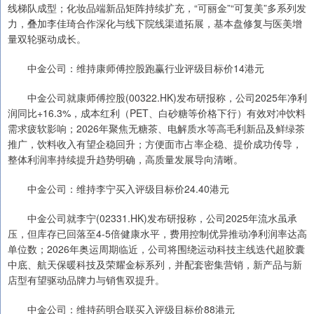
线梯队成型；化妆品端新品矩阵持续扩充，“可丽金”“可复美”多系列发
力，叠加李佳琦合作深化与线下院线渠道拓展，基本盘修复与医美增
量双轮驱动成长。
中金公司：维持康师傅控股跑赢行业评级目标价14港元
中金公司就康师傅控股(00322.HK)发布研报称，公司2025年净利
润同比+16.3%，成本红利（PET、白砂糖等价格下行）有效对冲饮料
需求疲软影响；2026年聚焦无糖茶、电解质水等高毛利新品及鲜绿茶
推广，饮料收入有望企稳回升；方便面市占率企稳、提价成功传导，
整体利润率持续提升趋势明确，高质量发展导向清晰。
中金公司：维持李宁买入评级目标价24.40港元
中金公司就李宁(02331.HK)发布研报称，公司2025年流水虽承
压，但库存已回落至4-5倍健康水平，费用控制优异推动净利润率达高
单位数；2026年奥运周期临近，公司将围绕运动科技主线迭代超胶囊
中底、航天保暖科技及荣耀金标系列，并配套密集营销，新产品与新
店型有望驱动品牌力与销售双提升。
中金公司：维持药明合联买入评级目标价88港元