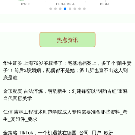
热点资讯
华生证券 上海79岁爷叔懵了：宅基地档案上，多了个“陌生妻
子”！前后3段婚姻，配偶都不是她；派出所也查不出这人到
底是谁……
金顶配资 古法淬炼，明韵新生：刘建锋窑以“明韵古红”重释
当代官窑美学
仁信 吉林工程技术师范学院成人专科需要准备哪些资料_考
生_复印件_要求
金策略 TikTok，一个机遇就在德国_公司_用户_欧洲