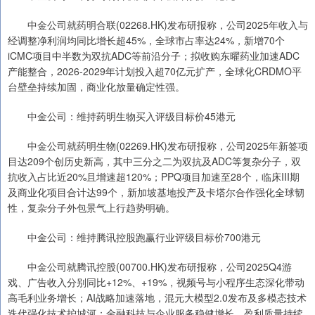
中金公司就药明合联(02268.HK)发布研报称，公司2025年收入与
经调整净利润均同比增长超45%，全球市占率达24%，新增70个
iCMC项目中半数为双抗ADC等前沿分子；拟收购东曜药业加速ADC
产能整合，2026-2029年计划投入超70亿元扩产，全球化CRDMO平
台壁垒持续加固，商业化放量确定性强。
中金公司：维持药明生物买入评级目标价45港元
中金公司就药明生物(02269.HK)发布研报称，公司2025年新签项
目达209个创历史新高，其中三分之二为双抗及ADC等复杂分子，双
抗收入占比近20%且增速超120%；PPQ项目加速至28个，临床III期
及商业化项目合计达99个，新加坡基地投产及卡塔尔合作强化全球韧
性，复杂分子外包景气上行趋势明确。
中金公司：维持腾讯控股跑赢行业评级目标价700港元
中金公司就腾讯控股(00700.HK)发布研报称，公司2025Q4游
戏、广告收入分别同比+12%、+19%，视频号与小程序生态深化带动
高毛利业务增长；AI战略加速落地，混元大模型2.0发布及多模态技术
迭代强化技术护城河；金融科技与企业服务稳健增长，盈利质量持续