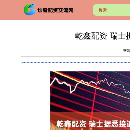
乾鑫配资 瑞士
来