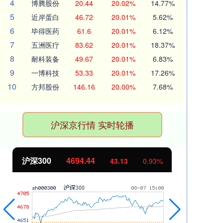
4
博腾股份
20.44
20.02%
14.77%
5
近岸蛋白
46.72
20.01%
5.62%
6
毕得医药
61.6
20.01%
6.12%
7
五洲医疗
83.62
20.01%
18.37%
8
耐科装备
49.67
20.01%
6.83%
9
一博科技
53.33
20.01%
17.26%
10
方邦股份
146.16
20.00%
7.68%
沪深京行情 实时轮播
北证50
1134.24
创
11.37
1.01%