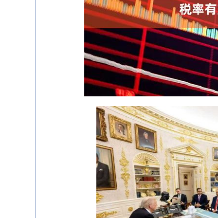
深证成指
14311.01
.68
1.02%
200.89
1