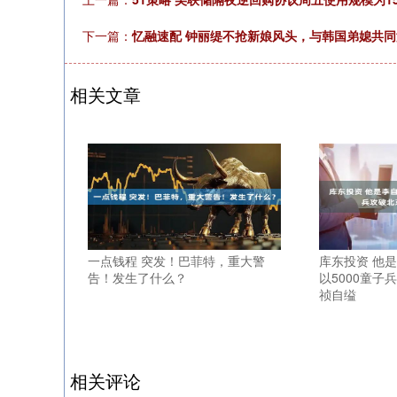
下一篇：
忆融速配 钟丽缇不抢新娘风头，与韩国弟媳共
相关文章
一点钱程 突发！巴菲特，重大警
库东投资 他
告！发生了什么？
以5000童
祯自缢
相关评论