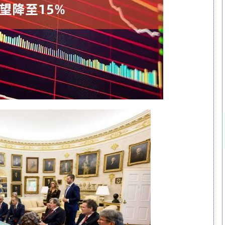
沪深300
4694.44
.42%
43.13
0.93%