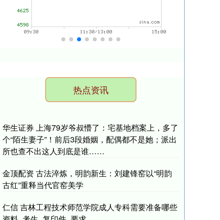
热点资讯
华生证券 上海79岁爷叔懵了：宅基地档案上，多了
个“陌生妻子”！前后3段婚姻，配偶都不是她；派出
所也查不出这人到底是谁……
金顶配资 古法淬炼，明韵新生：刘建锋窑以“明韵
古红”重释当代官窑美学
仁信 吉林工程技术师范学院成人专科需要准备哪些
资料_考生_复印件_要求