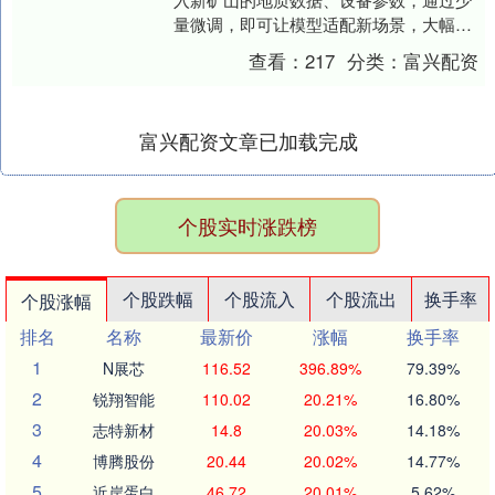
量微调，即可让模型适配新场景，大幅缩
短部署周期 ·实现对每个环节风险源的实时
查看：
217
分类：
富兴配资
监控与自....
富兴配资文章已加载完成
个股实时涨跌榜
个股跌幅
个股流入
个股流出
换手率
个股涨幅
排名
名称
最新价
涨幅
换手率
1
N展芯
116.52
396.89%
79.39%
2
锐翔智能
110.02
20.21%
16.80%
3
志特新材
14.8
20.03%
14.18%
4
博腾股份
20.44
20.02%
14.77%
5
近岸蛋白
46.72
20.01%
5.62%