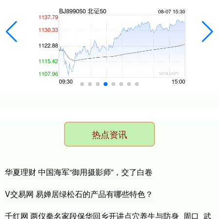
热点资讯
华夏理财 中国海军“御用摄影师”，交了白卷
V交易网 易婵居绿松石的产品有哪些特色？
千红网 两仪拳名家段保华回乡开讲点穴养生与防身_周口_武