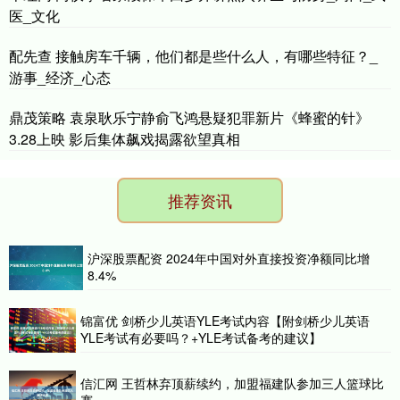
医_文化
配先查 接触房车千辆，他们都是些什么人，有哪些特征？_
游事_经济_心态
鼎茂策略 袁泉耿乐宁静俞飞鸿悬疑犯罪新片《蜂蜜的针》
3.28上映 影后集体飙戏揭露欲望真相
推荐资讯
沪深股票配资 2024年中国对外直接投资净额同比增
8.4%
锦富优 剑桥少儿英语YLE考试内容【附剑桥少儿英语
YLE考试有必要吗？+YLE考试备考的建议】
信汇网 王哲林弃顶薪续约，加盟福建队参加三人篮球比