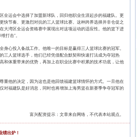
区全运会中选择了加盟新球队，回归他职业生涯起步的福建队。更
更快节奏、更激烈对抗的三人篮球比赛。这种跨界选择并非仓促之
在大湾区全运会资格赛中展现出对这项运动的适应性。他的篮下进
维打击”。
全身心投入备战工作。他唯一的目标是赢得三人篮球比赛的冠军。
的三人篮球选手，他们已经凭借配合默契和快速打法成为夺冠热
高和体重带来的优势，再加上在职业比赛中积累的技术功底，让他
尊重他的决定，因为这也是他回馈福建篮球情怀的方式。一旦他在
仅对福建队是好消息，同时也将增加上海男篮在新赛季争夺冠军的
富兴配资提示：文章来自网络，不代表本站观点。
业绩出炉！