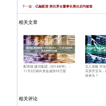
下一篇：
亿融配资 两任茅台董事长离任后均被查
相关文章
配资猫 建滔集团（00148HK）：
五八策略 毕
11月3日南向资金减持33万股
买房开宝马，
啥来头？
相关评论