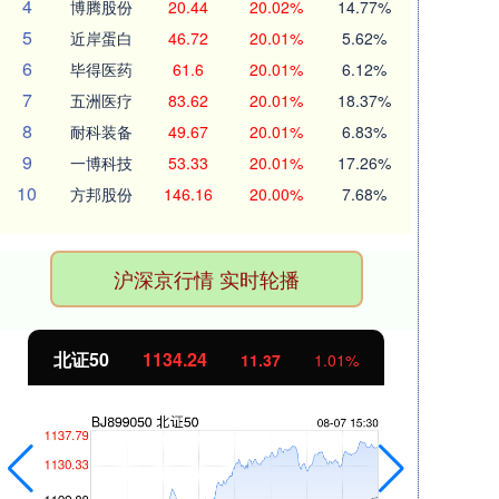
4
博腾股份
20.44
20.02%
14.77%
5
近岸蛋白
46.72
20.01%
5.62%
6
毕得医药
61.6
20.01%
6.12%
7
五洲医疗
83.62
20.01%
18.37%
8
耐科装备
49.67
20.01%
6.83%
9
一博科技
53.33
20.01%
17.26%
10
方邦股份
146.16
20.00%
7.68%
沪深京行情 实时轮播
北证50
1134.24
创
11.37
1.01%