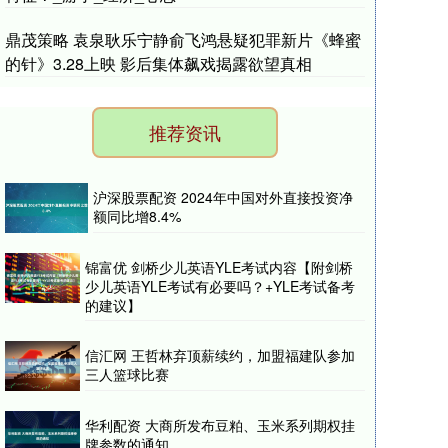
鼎茂策略 袁泉耿乐宁静俞飞鸿悬疑犯罪新片《蜂蜜
的针》3.28上映 影后集体飙戏揭露欲望真相
推荐资讯
沪深股票配资 2024年中国对外直接投资净
额同比增8.4%
锦富优 剑桥少儿英语YLE考试内容【附剑桥
少儿英语YLE考试有必要吗？+YLE考试备考
的建议】
信汇网 王哲林弃顶薪续约，加盟福建队参加
三人篮球比赛
华利配资 大商所发布豆粕、玉米系列期权挂
牌参数的通知