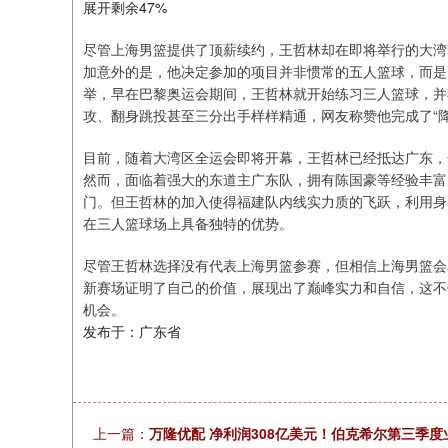
展开剩余47%
尽管上海男篮提供了顶薪续约，王哲林却在即将举行的大湾
加意外的是，他决定参加的项目并非惯常的五人篮球，而是
举，早在巴黎奥运会期间，王哲林就开始练习三人篮球，并
攻、翻身跳投甚至三分出手样样精通，网友称赞他完成了“降
目前，随着大湾区全运会即将开幕，王哲林已经抵达广东，
然而，面临着强大的东道主广东队，拥有陈国豪等经验丰富
门。但王哲林的加入使得福建队内线实力质的飞跃，利用身
在三人篮球场上具备独特的优势。
尽管王哲林选择没有代表上海男篮参赛，但相信上海男篮会
新赛场证明了自己的价值，展现出了巅峰实力和自信，这不
机会。
发布于：广东省
上一篇：
万隆优配 净利润308亿美元！伯克希尔第三季度