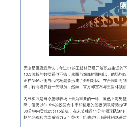
无论是否愿意承认，年过31的王哲林已经开始职业生涯的下坡路
10.3篮板的数据看似不错，然而与巅峰时期相比，他场均
正在NBA证明自己的杨瀚森形成了鲜明对比。在合同即将
锋，转而培养新一代球员，然而，官方却宣布与王哲林顶薪
深证成指
14311.01
.68
1.02%
200.89
1
内线实力是当今篮球赛场上最为重要的一环，显然上海男篮
降，但仍以61.9%的投篮命中率和稳定的篮板保障展现出
38分钟内贡献25分15篮板，在末节独得11分带领球队
林的经验和内线威慑力无可替代，给他进行顶薪续约既是对