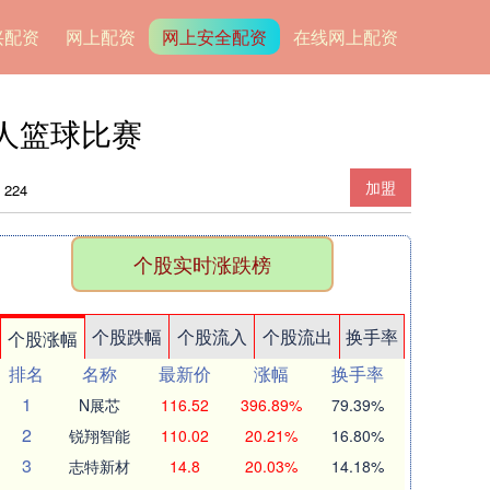
兴配资
网上配资
网上安全配资
在线网上配资
人篮球比赛
加盟
224
个股实时涨跌榜
个股跌幅
个股流入
个股流出
换手率
个股涨幅
排名
名称
最新价
涨幅
换手率
1
N展芯
116.52
396.89%
79.39%
2
锐翔智能
110.02
20.21%
16.80%
3
志特新材
14.8
20.03%
14.18%