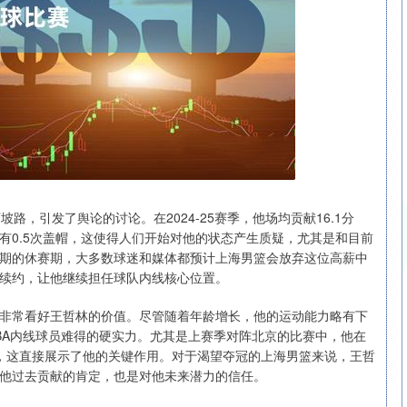
，引发了舆论的讨论。在2024-25赛季，他场均贡献16.1分
仅有0.5次盖帽，这使得人们开始对他的状态产生质疑，尤其是和目前
到期的休赛期，大多数球迷和媒体都预计上海男篮会放弃这位高薪中
续约，让他继续担任球队内线核心位置。
沪深300
4694.44
.42%
43.13
0.93%
非常看好王哲林的价值。尽管随着年龄增长，他的运动能力略有下
CBA内线球员难得的硬实力。尤其是上赛季对阵北京的比赛中，他在
逆转，这直接展示了他的关键作用。对于渴望夺冠的上海男篮来说，王哲
他过去贡献的肯定，也是对他未来潜力的信任。