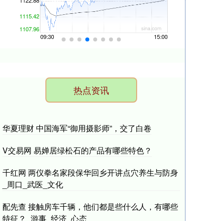
热点资讯
华夏理财 中国海军“御用摄影师”，交了白卷
V交易网 易婵居绿松石的产品有哪些特色？
千红网 两仪拳名家段保华回乡开讲点穴养生与防身
_周口_武医_文化
配先查 接触房车千辆，他们都是些什么人，有哪些
特征？_游事_经济_心态