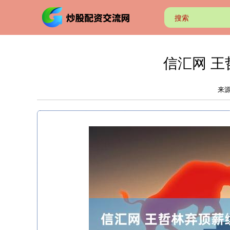
信汇网 
来