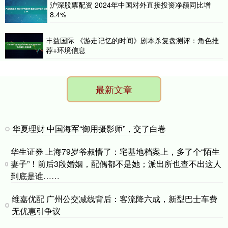
沪深股票配资 2024年中国对外直接投资净额同比增
8.4%
丰益国际 《游走记忆的时间》剧本杀复盘测评：角色推
荐+环境信息
最新文章
华夏理财 中国海军“御用摄影师”，交了白卷
华生证券 上海79岁爷叔懵了：宅基地档案上，多了个“陌生
妻子”！前后3段婚姻，配偶都不是她；派出所也查不出这人
到底是谁……
维嘉优配 广州公交减线背后：客流降六成，新型巴士车费
无优惠引争议