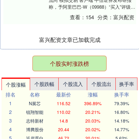
称，予阿里巴巴-W（09988）“买入”评级。
2025年2月以来，公司三大平台....
查看：
154
分类：
富兴配资
富兴配资文章已加载完成
个股实时涨跌榜
个股跌幅
个股流入
个股流出
换手率
个股涨幅
排名
名称
最新价
涨幅
换手率
1
N展芯
116.52
396.89%
79.39%
2
锐翔智能
110.02
20.21%
16.80%
3
志特新材
14.8
20.03%
14.18%
4
博腾股份
20.44
20.02%
14.77%
5
近岸蛋白
46.72
20.01%
5.62%