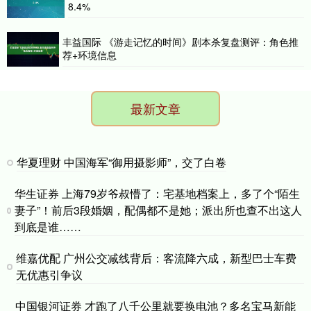
8.4%
丰益国际 《游走记忆的时间》剧本杀复盘测评：角色推
荐+环境信息
最新文章
华夏理财 中国海军“御用摄影师”，交了白卷
华生证券 上海79岁爷叔懵了：宅基地档案上，多了个“陌生
妻子”！前后3段婚姻，配偶都不是她；派出所也查不出这人
到底是谁……
维嘉优配 广州公交减线背后：客流降六成，新型巴士车费
无优惠引争议
中国银河证券 才跑了八千公里就要换电池？多名宝马新能