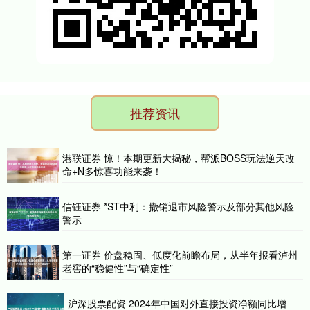
推荐资讯
港联证券 惊！本期更新大揭秘，帮派BOSS玩法逆天改
命+N多惊喜功能来袭！
信钰证券 *ST中利：撤销退市风险警示及部分其他风险
警示
第一证券 价盘稳固、低度化前瞻布局，从半年报看泸州
老窖的“稳健性”与“确定性”
沪深股票配资 2024年中国对外直接投资净额同比增