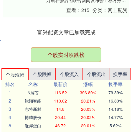
万斯在会后的联合新闻发布会上称方舟配
资，维持加沙停火“并不容易”，美以双方正
查看：
215
分类：
网上配资
展开密集会....
富兴配资文章已加载完成
个股实时涨跌榜
个股跌幅
个股流入
个股流出
换手率
个股涨幅
排名
名称
最新价
涨幅
换手率
1
N展芯
116.52
396.89%
79.39%
2
锐翔智能
110.02
20.21%
16.80%
3
志特新材
14.8
20.03%
14.18%
4
博腾股份
20.44
20.02%
14.77%
5
近岸蛋白
46.72
20.01%
5.62%