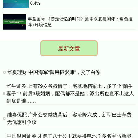
8.4%
丰益国际 《游走记忆的时间》剧本杀复盘测评：角色推
荐+环境信息
最新文章
华夏理财 中国海军“御用摄影师”，交了白卷
华生证券 上海79岁爷叔懵了：宅基地档案上，多了个“陌生
妻子”！前后3段婚姻，配偶都不是她；派出所也查不出这人
到底是谁……
维嘉优配 广州公交减线背后：客流降六成，新型巴士车费
无优惠引争议
中国银河证券 才跑了八千公里就要换电池？多名宝马新能