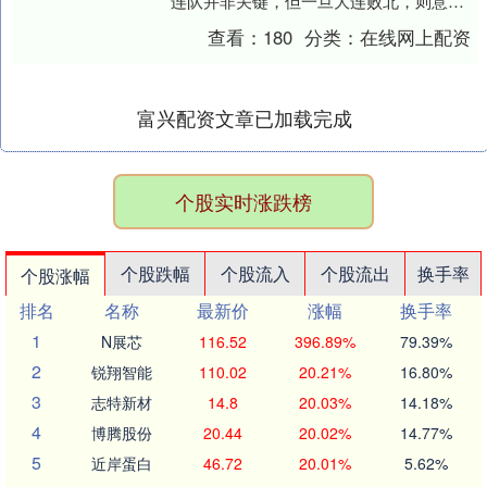
连队并非关键，但一旦大连败北，则意味
着长春亚泰将无法避免降级的命运。而作
查看：
180
分类：
在线网上配资
为积分榜....
富兴配资文章已加载完成
个股实时涨跌榜
个股跌幅
个股流入
个股流出
换手率
个股涨幅
排名
名称
最新价
涨幅
换手率
1
N展芯
116.52
396.89%
79.39%
2
锐翔智能
110.02
20.21%
16.80%
3
志特新材
14.8
20.03%
14.18%
4
博腾股份
20.44
20.02%
14.77%
5
近岸蛋白
46.72
20.01%
5.62%