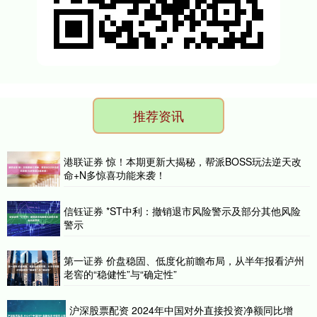
推荐资讯
港联证券 惊！本期更新大揭秘，帮派BOSS玩法逆天改
命+N多惊喜功能来袭！
信钰证券 *ST中利：撤销退市风险警示及部分其他风险
警示
第一证券 价盘稳固、低度化前瞻布局，从半年报看泸州
老窖的“稳健性”与“确定性”
沪深股票配资 2024年中国对外直接投资净额同比增