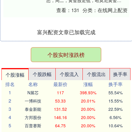
悉，周二，黄金股走低，哈莫尼黄金
(HMY.US)跌超4.5%，美国黄金公....
查看：
131
分类：
在线网上配资
富兴配资文章已加载完成
个股实时涨跌榜
个股跌幅
个股流入
个股流出
换手率
个股涨幅
排名
名称
最新价
涨幅
换手率
1
N展芯
117
398.93%
55.54%
2
一博科技
53.33
20.01%
15.55%
3
泰金新能
131.52
20.00%
22.59%
4
方邦股份
146.16
20.00%
6.56%
5
百普赛斯
64.75
20.00%
10.64%