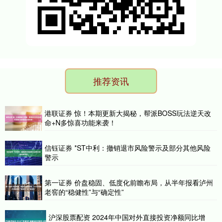
推荐资讯
港联证券 惊！本期更新大揭秘，帮派BOSS玩法逆天改
命+N多惊喜功能来袭！
信钰证券 *ST中利：撤销退市风险警示及部分其他风险
警示
第一证券 价盘稳固、低度化前瞻布局，从半年报看泸州
老窖的“稳健性”与“确定性”
沪深股票配资 2024年中国对外直接投资净额同比增