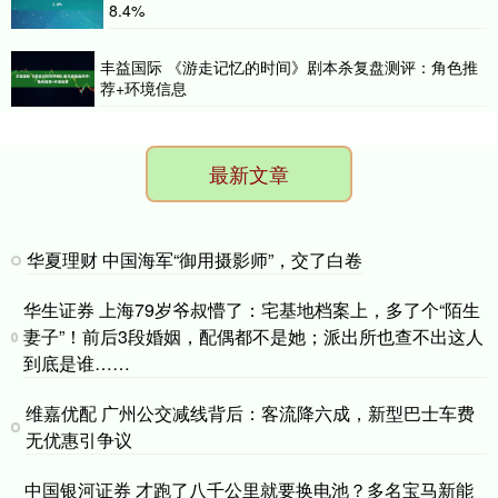
8.4%
丰益国际 《游走记忆的时间》剧本杀复盘测评：角色推
荐+环境信息
最新文章
华夏理财 中国海军“御用摄影师”，交了白卷
华生证券 上海79岁爷叔懵了：宅基地档案上，多了个“陌生
妻子”！前后3段婚姻，配偶都不是她；派出所也查不出这人
到底是谁……
维嘉优配 广州公交减线背后：客流降六成，新型巴士车费
无优惠引争议
中国银河证券 才跑了八千公里就要换电池？多名宝马新能