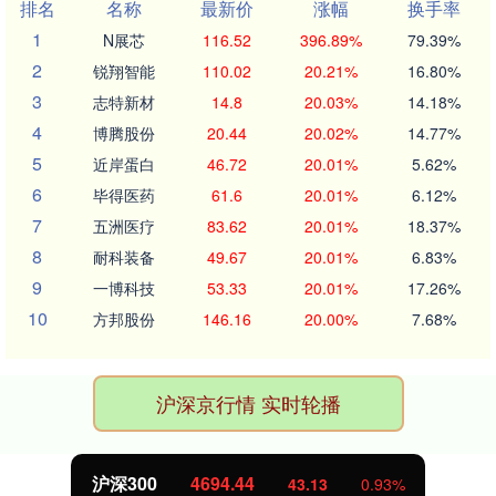
排名
名称
最新价
涨幅
换手率
1
N展芯
116.52
396.89%
79.39%
2
锐翔智能
110.02
20.21%
16.80%
3
志特新材
14.8
20.03%
14.18%
4
博腾股份
20.44
20.02%
14.77%
5
近岸蛋白
46.72
20.01%
5.62%
6
毕得医药
61.6
20.01%
6.12%
7
五洲医疗
83.62
20.01%
18.37%
8
耐科装备
49.67
20.01%
6.83%
9
一博科技
53.33
20.01%
17.26%
10
方邦股份
146.16
20.00%
7.68%
沪深京行情 实时轮播
北证50
1134.24
11.37
1.01%