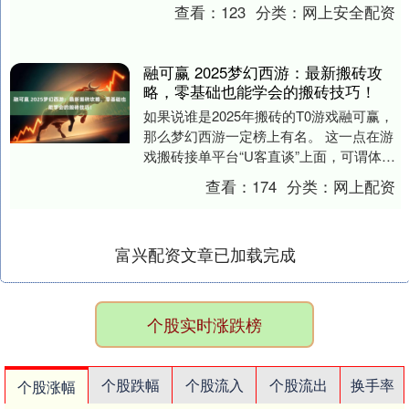
发大规模裁员的第一个受害者出现了！ 据
查看：
123
分类：
网上安全配资
新....
融可赢 2025梦幻西游：最新搬砖攻
略，零基础也能学会的搬砖技巧！
如果说谁是2025年搬砖的T0游戏融可赢，
那么梦幻西游一定榜上有名。 这一点在游
戏搬砖接单平台“U客直谈”上面，可谓体现
的淋淋尽致。 U客直谈平台上面的会员，
查看：
174
分类：
网上配资
有....
富兴配资文章已加载完成
个股实时涨跌榜
个股跌幅
个股流入
个股流出
换手率
个股涨幅