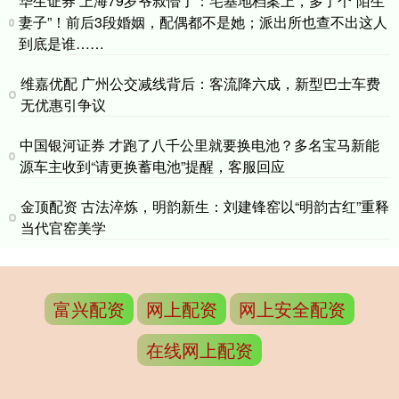
华生证券 上海79岁爷叔懵了：宅基地档案上，多了个“陌生
妻子”！前后3段婚姻，配偶都不是她；派出所也查不出这人
到底是谁……
维嘉优配 广州公交减线背后：客流降六成，新型巴士车费
无优惠引争议
中国银河证券 才跑了八千公里就要换电池？多名宝马新能
源车主收到“请更换蓄电池”提醒，客服回应
金顶配资 古法淬炼，明韵新生：刘建锋窑以“明韵古红”重释
当代官窑美学
富兴配资
网上配资
网上安全配资
在线网上配资