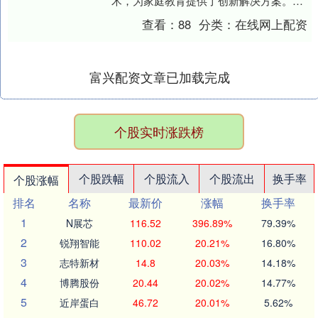
术，为家庭教育提供了创新解决方案。其
最新推出的多款学习设备，通过个性化学
查看：
88
分类：
在线网上配资
习路径与健康护眼设计....
富兴配资文章已加载完成
个股实时涨跌榜
个股跌幅
个股流入
个股流出
换手率
个股涨幅
排名
名称
最新价
涨幅
换手率
1
N展芯
116.52
396.89%
79.39%
2
锐翔智能
110.02
20.21%
16.80%
3
志特新材
14.8
20.03%
14.18%
4
博腾股份
20.44
20.02%
14.77%
5
近岸蛋白
46.72
20.01%
5.62%