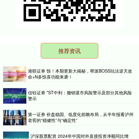
推荐资讯
港联证券 惊！本期更新大揭秘，帮派BOSS玩法逆天改
命+N多惊喜功能来袭！
信钰证券 *ST中利：撤销退市风险警示及部分其他风险
警示
第一证券 价盘稳固、低度化前瞻布局，从半年报看泸州
老窖的“稳健性”与“确定性”
沪深股票配资 2024年中国对外直接投资净额同比增