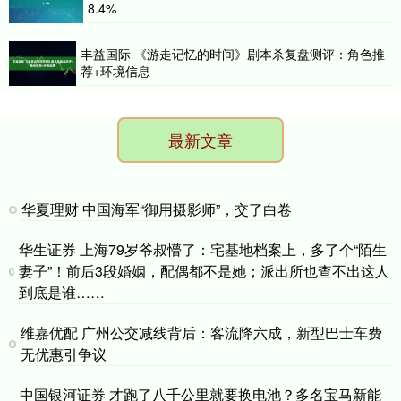
8.4%
丰益国际 《游走记忆的时间》剧本杀复盘测评：角色推
荐+环境信息
最新文章
华夏理财 中国海军“御用摄影师”，交了白卷
华生证券 上海79岁爷叔懵了：宅基地档案上，多了个“陌生
妻子”！前后3段婚姻，配偶都不是她；派出所也查不出这人
到底是谁……
维嘉优配 广州公交减线背后：客流降六成，新型巴士车费
无优惠引争议
中国银河证券 才跑了八千公里就要换电池？多名宝马新能