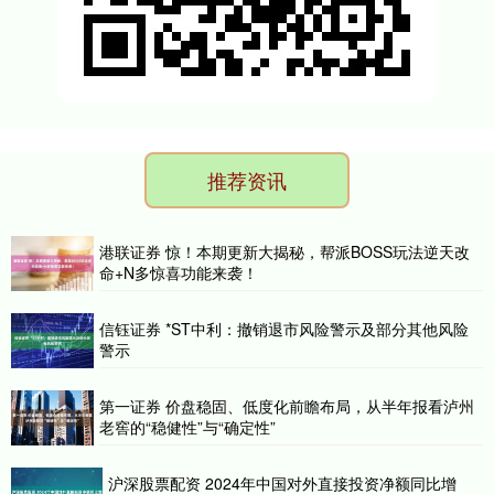
推荐资讯
港联证券 惊！本期更新大揭秘，帮派BOSS玩法逆天改
命+N多惊喜功能来袭！
信钰证券 *ST中利：撤销退市风险警示及部分其他风险
警示
第一证券 价盘稳固、低度化前瞻布局，从半年报看泸州
老窖的“稳健性”与“确定性”
沪深股票配资 2024年中国对外直接投资净额同比增