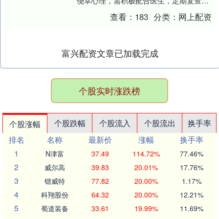
侥幸心理，需积极配合医生，定期复查，
监测血糖，筛查并发症。 血管疾病同花易
查看：
183
分类：
网上配资
配 症状....
富兴配资文章已加载完成
个股实时涨跌榜
个股跌幅
个股流入
个股流出
换手率
个股涨幅
排名
名称
最新价
涨幅
换手率
1
N津富
37.49
114.72%
77.46%
2
威尔高
39.83
20.01%
17.76%
3
锴威特
77.82
20.00%
1.17%
4
科翔股份
64.32
20.00%
12.21%
5
蜀道装备
33.61
19.99%
11.69%