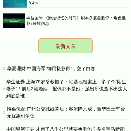
8.4%
丰益国际 《游走记忆的时间》剧本杀复盘测评：角色推
荐+环境信息
最新文章
华夏理财 中国海军“御用摄影师”，交了白卷
华生证券 上海79岁爷叔懵了：宅基地档案上，多了个“陌生
妻子”！前后3段婚姻，配偶都不是她；派出所也查不出这人
到底是谁……
维嘉优配 广州公交减线背后：客流降六成，新型巴士车费
无优惠引争议
中国银河证券 才跑了八千公里就要换电池？多名宝马新能