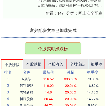
日常消费品，跟欧洲那种“一瓶水4欧”的魔
幻价格没法比。再加上日式服务业的那
查看：
147
分类：
网上安全配资
种“细致到变态....
富兴配资文章已加载完成
个股实时涨跌榜
个股跌幅
个股流入
个股流出
换手率
个股涨幅
排名
名称
最新价
涨幅
换手率
1
N展芯
116.52
396.89%
79.39%
2
锐翔智能
110.02
20.21%
16.80%
3
志特新材
14.8
20.03%
14.18%
4
博腾股份
20.44
20.02%
14.77%
5
近岸蛋白
46.72
20.01%
5.62%