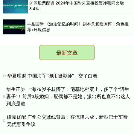
沪深股票配资 2024年中国对外直接投资净额同比增
8.4%
丰益国际 《游走记忆的时间》剧本杀复盘测评：角色推
荐+环境信息
最新文章
华夏理财 中国海军“御用摄影师”，交了白卷
华生证券 上海79岁爷叔懵了：宅基地档案上，多了个“陌生
妻子”！前后3段婚姻，配偶都不是她；派出所也查不出这人
到底是谁……
维嘉优配 广州公交减线背后：客流降六成，新型巴士车费
无优惠引争议