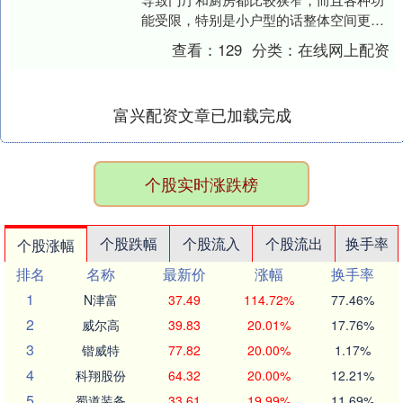
能受限，特别是小户型的话整体空间更加
逼仄，这种全国统一户型的格局该怎么改
查看：
129
分类：
在线网上配资
造更加合理。今天....
富兴配资文章已加载完成
个股实时涨跌榜
个股跌幅
个股流入
个股流出
换手率
个股涨幅
排名
名称
最新价
涨幅
换手率
1
N津富
37.49
114.72%
77.46%
2
威尔高
39.83
20.01%
17.76%
3
锴威特
77.82
20.00%
1.17%
4
科翔股份
64.32
20.00%
12.21%
5
蜀道装备
33.61
19.99%
11.69%