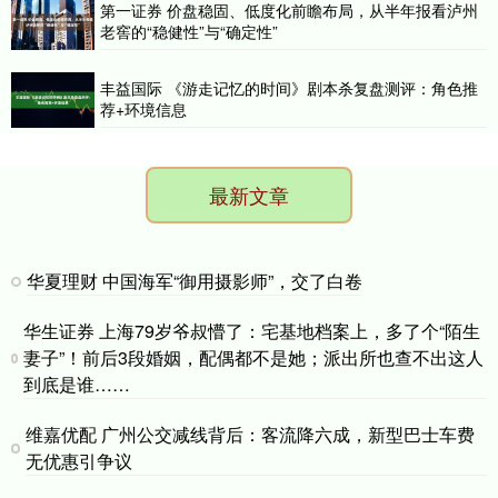
第一证券 价盘稳固、低度化前瞻布局，从半年报看泸州
老窖的“稳健性”与“确定性”
丰益国际 《游走记忆的时间》剧本杀复盘测评：角色推
荐+环境信息
最新文章
华夏理财 中国海军“御用摄影师”，交了白卷
华生证券 上海79岁爷叔懵了：宅基地档案上，多了个“陌生
妻子”！前后3段婚姻，配偶都不是她；派出所也查不出这人
到底是谁……
维嘉优配 广州公交减线背后：客流降六成，新型巴士车费
无优惠引争议