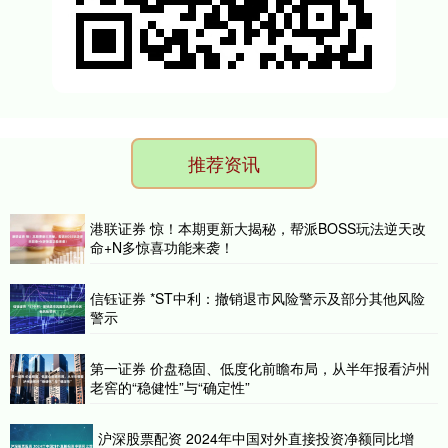
推荐资讯
港联证券 惊！本期更新大揭秘，帮派BOSS玩法逆天改
命+N多惊喜功能来袭！
信钰证券 *ST中利：撤销退市风险警示及部分其他风险
警示
第一证券 价盘稳固、低度化前瞻布局，从半年报看泸州
老窖的“稳健性”与“确定性”
沪深股票配资 2024年中国对外直接投资净额同比增