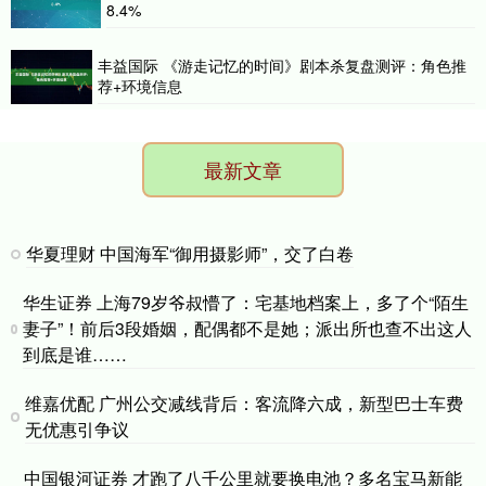
8.4%
丰益国际 《游走记忆的时间》剧本杀复盘测评：角色推
荐+环境信息
最新文章
华夏理财 中国海军“御用摄影师”，交了白卷
华生证券 上海79岁爷叔懵了：宅基地档案上，多了个“陌生
妻子”！前后3段婚姻，配偶都不是她；派出所也查不出这人
到底是谁……
维嘉优配 广州公交减线背后：客流降六成，新型巴士车费
无优惠引争议
中国银河证券 才跑了八千公里就要换电池？多名宝马新能