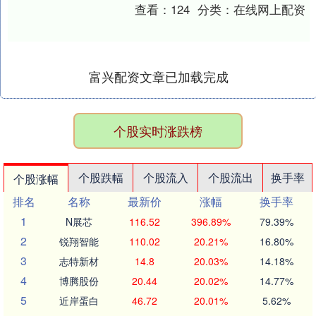
杀的战场，不过是总面积三点七平方公里
查看：
124
分类：
在线网上配资
的两座....
富兴配资文章已加载完成
个股实时涨跌榜
个股跌幅
个股流入
个股流出
换手率
个股涨幅
排名
名称
最新价
涨幅
换手率
1
N展芯
116.52
396.89%
79.39%
2
锐翔智能
110.02
20.21%
16.80%
3
志特新材
14.8
20.03%
14.18%
4
博腾股份
20.44
20.02%
14.77%
5
近岸蛋白
46.72
20.01%
5.62%