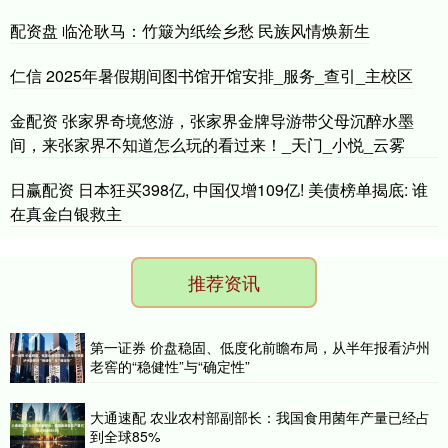
配资盘 临沧耿马：竹簸为纸绘乡愁 民族风情焕新生
仁信 2025年暑假期间图书馆开馆安排_服务_查引_主校区
金配资 张家界奇境悠游，张家界金牌导游带父母沉醉水墨
间，来张家界不知道怎么玩的看过来！_天门_小悦_云雾
日赢配资 日本狂买398亿, 中国仅增109亿! 美债榜单揭底: 谁
在真金白银救主
推荐资讯
第一证券 价盘稳固、低度化前瞻布局，从半年报看泸州
老窖的“稳健性”与“确定性”
大通速配 农业农村部副部长：我国食用菌年产量已经占
到全球85%