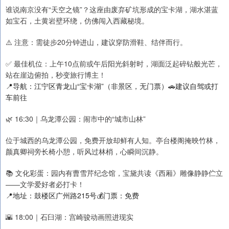
谁说南京没有“天空之镜”？这座由废弃矿坑形成的宝卡湖，湖水湛蓝
如宝石，土黄岩壁环绕，仿佛闯入西藏秘境。
⚠️ 注意：需徒步20分钟进山，建议穿防滑鞋、结伴而行。
✅ 最佳机位：上午10点前或午后阳光斜射时，湖面泛起碎钻般光芒，
站在崖边俯拍，秒变旅行博主！
📍导航：江宁区青龙山“宝卡湖”（非景区，无门票）🚗建议自驾或打
车前往
🌿 16:30｜乌龙潭公园：闹市中的“城市山林”
位于城西的乌龙潭公园，免费开放却鲜有人知。亭台楼阁掩映竹林，
颜真卿祠旁长椅小憩，听风过林梢，心瞬间沉静。
📚 文化彩蛋：园内有曹雪芹纪念馆，宝黛共读《西厢》雕像静静伫立
——文学爱好者必打卡！
📍地址：鼓楼区广州路215号💰门票：免费
🌇 18:00｜石臼湖：宫崎骏动画照进现实