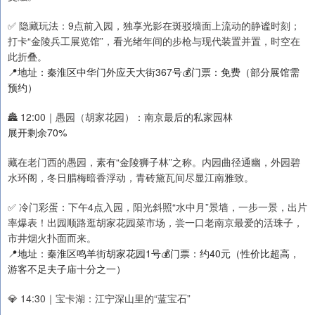
✅ 隐藏玩法：9点前入园，独享光影在斑驳墙面上流动的静谧时刻；
打卡“金陵兵工展览馆”，看光绪年间的步枪与现代装置并置，时空在
此折叠。
📍地址：秦淮区中华门外应天大街367号💰门票：免费（部分展馆需
预约）
🏯 12:00｜愚园（胡家花园）：南京最后的私家园林
展开剩余70%
藏在老门西的愚园，素有“金陵狮子林”之称。内园曲径通幽，外园碧
水环阁，冬日腊梅暗香浮动，青砖黛瓦间尽显江南雅致。
✅ 冷门彩蛋：下午4点入园，阳光斜照“水中月”景墙，一步一景，出片
率爆表！出园顺路逛胡家花园菜市场，尝一口老南京最爱的活珠子，
市井烟火扑面而来。
📍地址：秦淮区鸣羊街胡家花园1号💰门票：约40元（性价比超高，
游客不足夫子庙十分之一）
💎 14:30｜宝卡湖：江宁深山里的“蓝宝石”