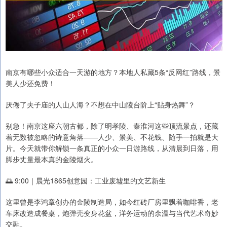
南京有哪些小众适合一天游的地方？本地人私藏5条“反网红”路线，景
美人少还免费！
厌倦了夫子庙的人山人海？不想在中山陵台阶上“贴身热舞”？
别急！南京这座六朝古都，除了明孝陵、秦淮河这些顶流景点，还藏
着无数被忽略的诗意角落——人少、景美、不花钱、随手一拍就是大
片。今天就带你解锁一条真正的小众一日游路线，从清晨到日落，用
脚步丈量最本真的金陵烟火。
🌅 9:00｜晨光1865创意园：工业废墟里的文艺新生
这里曾是李鸿章创办的金陵制造局，如今红砖厂房里飘着咖啡香，老
车床改造成餐桌，炮弹壳变身花盆，洋务运动的余温与当代艺术奇妙
交融。