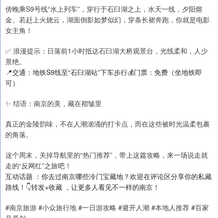
傍晚乘S9号线“水上列车”，穿行于石臼湖之上，水天一线，夕阳熔
金。若赶上火烧云，湖面倒影如梦似幻，穿条长裙奔跑，你就是电影
女主角！
✅ 浪漫提示：日落前1小时抵达石臼湖大桥观景台，光线柔和，人少
景绝。
📍交通：地铁S9线至“石臼湖站”下车步行💰门票：免费（坐地铁即
可）
✨ 结语：南京的美，藏在褶皱里
真正的金陵韵味，不在人潮汹涌的打卡点，而在这些被时光温柔包裹
的角落。
这个周末，关掉导航里的“热门推荐”，带上这篇攻略，来一场说走就
走的“反网红”之旅吧！
互动话题 ：你去过南京哪些冷门宝藏地？欢迎在评论区分享你的私藏
路线！👇转发+收藏 ，让更多人看见不一样的南京！
#南京旅游 #小众旅行地 #一日游攻略 #避开人潮 #本地人推荐 #百家