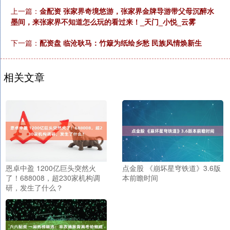
上一篇：
金配资 张家界奇境悠游，张家界金牌导游带父母沉醉水
墨间，来张家界不知道怎么玩的看过来！_天门_小悦_云雾
下一篇：
配资盘 临沧耿马：竹簸为纸绘乡愁 民族风情焕新生
相关文章
恩卓中盈 1200亿巨头突然火
点金股 《崩坏星穹铁道》3.6版
了！688008，超230家机构调
本前瞻时间
研，发生了什么？