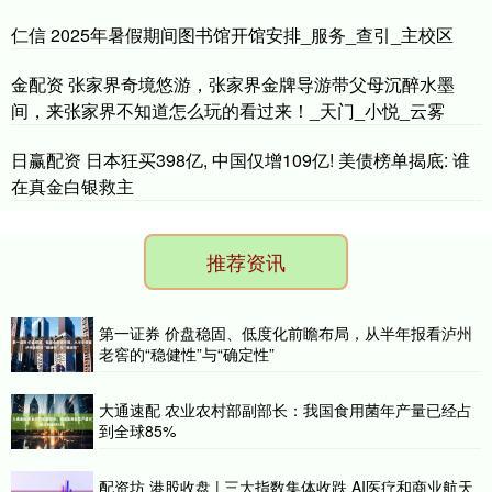
仁信 2025年暑假期间图书馆开馆安排_服务_查引_主校区
金配资 张家界奇境悠游，张家界金牌导游带父母沉醉水墨
间，来张家界不知道怎么玩的看过来！_天门_小悦_云雾
日赢配资 日本狂买398亿, 中国仅增109亿! 美债榜单揭底: 谁
在真金白银救主
推荐资讯
第一证券 价盘稳固、低度化前瞻布局，从半年报看泸州
老窖的“稳健性”与“确定性”
大通速配 农业农村部副部长：我国食用菌年产量已经占
到全球85%
配资坊 港股收盘 | 三大指数集体收跌 AI医疗和商业航天