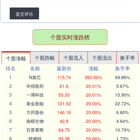
提交评论
个股实时涨跌榜
个股跌幅
个股流入
个股流出
换手率
个股涨幅
排名
名称
最新价
涨幅
换手率
1
N展芯
115.74
393.56%
59.86%
2
毕得医药
61.6
20.01%
5.67%
3
一博科技
53.33
20.01%
15.90%
4
泰金新能
131.52
20.00%
22.72%
5
方邦股份
146.16
20.00%
6.60%
6
南模生物
42.9
20.00%
4.64%
7
百普赛斯
64.75
20.00%
10.79%
8
锴威特
93.38
20.00%
1.73%