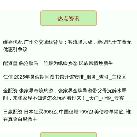
热点资讯
维嘉优配 广州公交减线背后：客流降六成，新型巴士车费无
优惠引争议
配资盘 临沧耿马：竹簸为纸绘乡愁 民族风情焕新生
仁信 2025年暑假期间图书馆开馆安排_服务_查引_主校区
金配资 张家界奇境悠游，张家界金牌导游带父母沉醉水墨
间，来张家界不知道怎么玩的看过来！_天门_小悦_云雾
日赢配资 日本狂买398亿, 中国仅增109亿! 美债榜单揭底: 谁
在真金白银救主