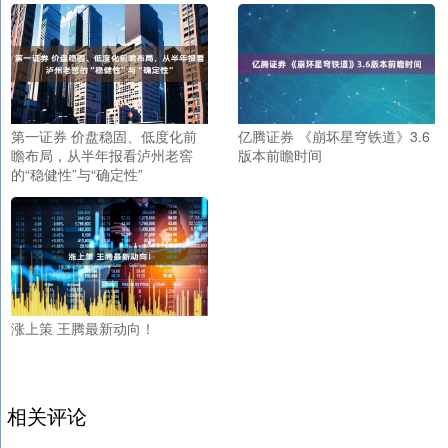
第一证券 价盘稳固、低度化前
亿腾证券 《崩坏星穹铁道》3.6
瞻布局，从半年报看泸州老窖
版本前瞻时间
的“稳健性”与“确定性”
涨上策 王腾最新动向！
相关评论