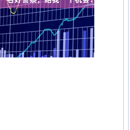
沪深300
4694.44
.42%
43.13
0.93%