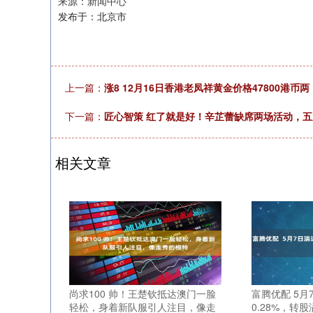
来源：新闻中心
发布于：北京市
上一篇：
涨8 12月16日香港老凤祥黄金价格47800港币两
下一篇：
匠心智策 红了就是好！辛芷蕾缺席两场活动，
相关文章
尚求100 帅！王楚钦抵达澳门一脸
富腾优配 5月
轻松，身着新队服引人注目，像走
0.28%，转股