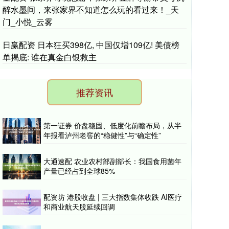
醉水墨间，来张家界不知道怎么玩的看过来！_天
门_小悦_云雾
日赢配资 日本狂买398亿, 中国仅增109亿! 美债榜
单揭底: 谁在真金白银救主
推荐资讯
第一证券 价盘稳固、低度化前瞻布局，从半
年报看泸州老窖的“稳健性”与“确定性”
大通速配 农业农村部副部长：我国食用菌年
产量已经占到全球85%
配资坊 港股收盘 | 三大指数集体收跌 AI医疗
和商业航天股延续回调