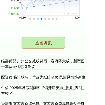
热点资讯
维嘉优配 广州公交减线背后：客流降六成，新型巴
士车费无优惠引争议
配资盘 临沧耿马：竹簸为纸绘乡愁 民族风情焕新生
仁信 2025年暑假期间图书馆开馆安排_服务_查引_
主校区
金配资 张家界奇境悠游，张家界金牌导游带父母沉