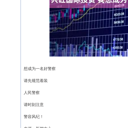
想成为一名好警察
请先规范着装
深证成指
14311.01
.68
1.02%
人民警察
200.89
1
请时刻注意
警容风纪！