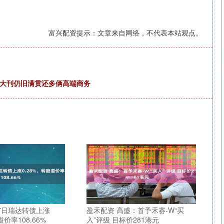
富兴配资提示：文章来自网络，不代表本站观点。
五大刊仍旧满贯还多俩高端商务
7日瑞达转债上涨
盈禾配资 高盛：首予禾赛-W“买
溢价率108.66%
入”评级 目标价281港元