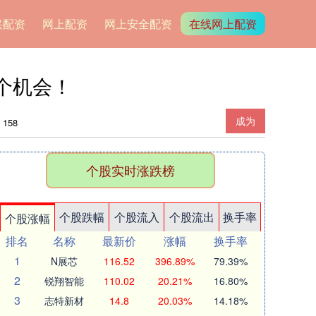
兴配资
网上配资
网上安全配资
在线网上配资
个机会！
成为
158
个股实时涨跌榜
个股跌幅
个股流入
个股流出
换手率
个股涨幅
排名
名称
最新价
涨幅
换手率
1
N展芯
116.52
396.89%
79.39%
2
锐翔智能
110.02
20.21%
16.80%
3
志特新材
14.8
20.03%
14.18%