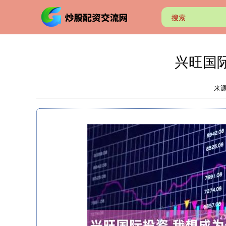
兴旺国
来