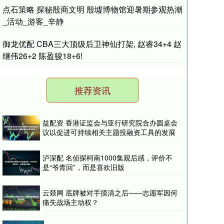
点石策略 探秘殷商文明 殷墟博物馆迎暑期参观热潮
_活动_游客_辛静
御龙优配 CBA三大顶级后卫神仙打架, 赵睿34+4 赵
继伟26+2 陈盈骏18+6!
推荐资讯
益配资 香港证监会与亚行研究院合办圆桌会
议以促进可持续相关主题投融资工具的发展
泸深配 名侦探柯南1000集观后感，评价不
是“爷青回”，而是喜欢旧版
云燚网 底牌被对手摸清之后——志愿军因何
痛失战场主动权？