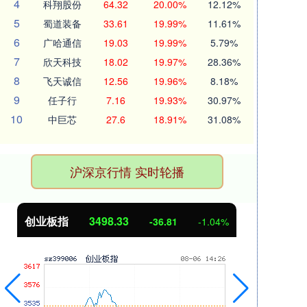
4
科翔股份
64.32
20.00%
12.12%
5
蜀道装备
33.61
19.99%
11.61%
6
广哈通信
19.03
19.99%
5.79%
7
欣天科技
18.02
19.97%
28.36%
8
飞天诚信
12.56
19.96%
8.18%
9
任子行
7.16
19.93%
30.97%
10
中巨芯
27.6
18.91%
31.08%
沪深京行情 实时轮播
创业板指
3498.06
基
-37.08
-1.05%