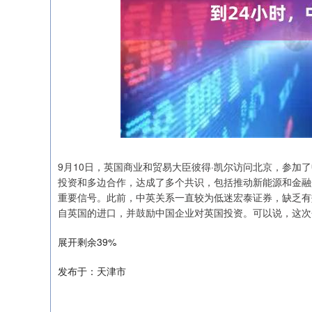
9月10日，英国商业和贸易大臣彼得·凯尔访问北京，参加
投资和多边合作，达成了多个共识，包括推动新能源和金融
重要信号。此前，中英关系一直较为低迷宏泰证券，缺乏有
自英国的进口，并鼓励中国企业对英国投资。可以说，这次
沪深300
4638.86
.54
-0.67%
-19.29
-0.
展开剩余39%
发布于：天津市