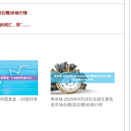
甜石榴)价格行情
的词汇，而“……
涨停股复盘：24股封单
粤有钱 2025年9月29日全国主要批
发市场石榴(甜石榴)价格行情