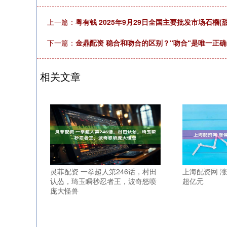
上一篇：
粤有钱 2025年9月29日全国主要批发市场石榴(
下一篇：
金鼎配资 稳合和吻合的区别？“吻合“是唯一正确
相关文章
灵菲配资 一拳超人第246话，村田
上海配资网 
认怂，琦玉瞬秒忍者王，波奇怒喷
超亿元
庞大怪兽