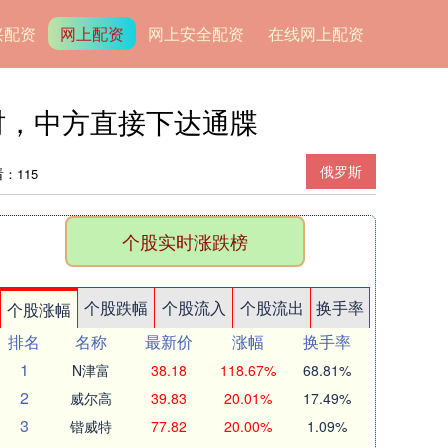
兴配资
网上配资
网上安全配资
在线网上配资
时，中方直接下达通牒
俄罗斯
：115
个股实时涨跌榜
个股跌幅
个股流入
个股流出
换手率
个股涨幅
排名
名称
最新价
涨幅
换手率
1
N津富
38.18
118.67%
68.81%
2
威尔高
39.83
20.01%
17.49%
3
锴威特
77.82
20.00%
1.09%