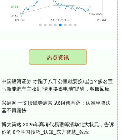
热点资讯
中国银河证券 才跑了八千公里就要换电池？多名宝
马新能源车主收到“请更换蓄电池”提醒，客服回应
兴启网 一文读懂寺庙常见6组佛菩萨：认准坐骑法
器不再露怯
博大策略 2025年高考代易瓒等清华北大状元，告诉
你的 8个学习技巧_认知_东方智慧_效应