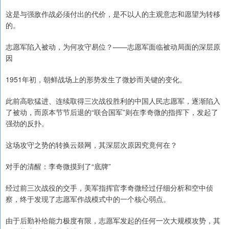
这是与强敌作战必须付出的代价，是不以人的主观意志和愿望为转移
的。
志愿军陷入被动，为何攻守易位？——志愿军面临被动局面的深层原
因
1951年初，朝鲜战场上的形势发生了微妙而关键的变化。
此前高歌猛进、连续取得三次战役胜利的中国人民志愿军，逐渐陷入
了被动，而原本节节后退的“联合国军”则在李奇微的指挥下，发起了
强劲的反扑。
这场攻守之势的转换云燚网，其深层次原因究竟何在？
对手的清醒：李奇微摸到了“底牌”
经过前三次战役的交手，美军指挥官李奇微经过仔细分析和空中侦
察，终于发现了志愿军作战模式中的一个核心弱点。
由于后勤补给能力极度有限，志愿军发起的任何一次大规模攻势，其