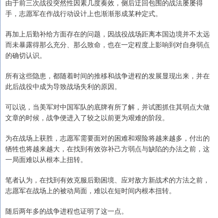
由于前三次战役突然性因素几度奏效，侧后迂回包围的战法屡屡得
手，志愿军在作战行动设计上也渐渐形成某种定式。
再加上后勤补给方面存在的问题，因战役战场距离本国边境并不太远
而未暴露得那么充分、那么致命，也在一定程度上影响到对自身弱点
的确切认识。
所有这些隐患，都随着时间的推移和战争进程的发展显现出来，并在
此后战役中成为导致战场失利的原因。
可以说，当美军对中国军队的底牌有所了解，并试图抓住其弱点大做
文章的时候，战争便进入了较之以前更为艰难的阶段。
为在战场上获胜，志愿军需要面对的困难和艰险将越来越多，付出的
牺牲也将越来越大，在找到有效弥补己方弱点与缺陷的办法之前，这
一局面难以从根本上扭转。
笔者认为，在找到有效克服后勤困境、应对敌方新战术的方法之前，
志愿军在战场上的被动局面，难以在短时间内根本扭转。
随后两年多的战争进程也证明了这一点。