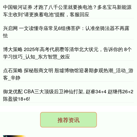
中国银河证券 才跑了八千公里就要换电池？多名宝马新能源
车主收到“请更换蓄电池”提醒，客服回应
兴启网 一文读懂寺庙常见6组佛菩萨：认准坐骑法器不再露
怯
博大策略 2025年高考代易瓒等清华北大状元，告诉你的 8个
学习技巧_认知_东方智慧_效应
点石策略 探秘殷商文明 殷墟博物馆迎暑期参观热潮_活动_游
客_辛静
御龙优配 CBA三大顶级后卫神仙打架, 赵睿34+4 赵继伟26+2
陈盈骏18+6!
推荐资讯