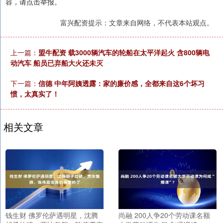
容，请点击举报。
富兴配资提示：文章来自网络，不代表本站观点。
上一篇：
盟牛配资 载3000辆汽车的轮船在太平洋起火 含800辆电
动汽车 船员已弃船大火还未灭
下一篇：
信德 中年阿姨透露：家的廉价感，全都来自这6个坏习
惯，太真实了！
相关文章
钱生财 佛罗伦萨遇明星，沈腾
尚融 200人争20个劳动课名额