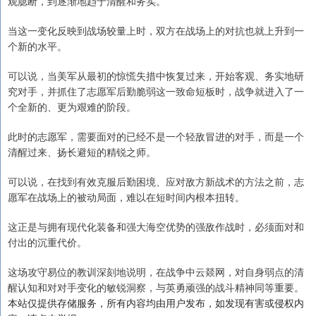
观臆断，到逐渐地趋于清醒和务实。
当这一变化反映到战场较量上时，双方在战场上的对抗也就上升到一
个新的水平。
可以说，当美军从最初的惊慌失措中恢复过来，开始客观、务实地研
究对手，并抓住了志愿军后勤脆弱这一致命短板时，战争就进入了一
个全新的、更为艰难的阶段。
此时的志愿军，需要面对的已经不是一个轻敌冒进的对手，而是一个
清醒过来、扬长避短的精锐之师。
可以说，在找到有效克服后勤困境、应对敌方新战术的方法之前，志
愿军在战场上的被动局面，难以在短时间内根本扭转。
这正是与拥有现代化装备和强大海空优势的强敌作战时，必须面对和
付出的沉重代价。
这场攻守易位的教训深刻地说明，在战争中云燚网，对自身弱点的清
醒认知和对对手变化的敏锐洞察，与英勇顽强的战斗精神同等重要。
本站仅提供存储服务，所有内容均由用户发布，如发现有害或侵权内