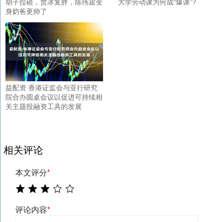
胡子拉碴，贾冰复胖，陈伟霆变
大学劳动课为何成“爆课”?
身奶爸更帅了
益配资 香港证监会与亚行研究
院合办圆桌会议以促进可持续相
关主题投融资工具的发展
相关评论
本文评分
*
评论内容
*