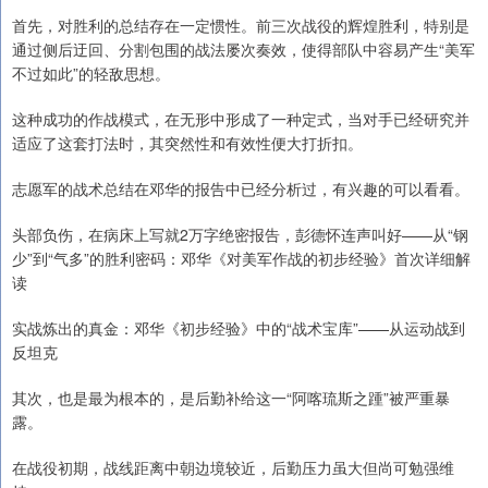
首先，对胜利的总结存在一定惯性。前三次战役的辉煌胜利，特别是
通过侧后迂回、分割包围的战法屡次奏效，使得部队中容易产生“美军
不过如此”的轻敌思想。
这种成功的作战模式，在无形中形成了一种定式，当对手已经研究并
适应了这套打法时，其突然性和有效性便大打折扣。
志愿军的战术总结在邓华的报告中已经分析过，有兴趣的可以看看。
头部负伤，在病床上写就2万字绝密报告，彭德怀连声叫好——从“钢
少”到“气多”的胜利密码：邓华《对美军作战的初步经验》首次详细解
读
实战炼出的真金：邓华《初步经验》中的“战术宝库”——从运动战到
反坦克
其次，也是最为根本的，是后勤补给这一“阿喀琉斯之踵”被严重暴
露。
在战役初期，战线距离中朝边境较近，后勤压力虽大但尚可勉强维