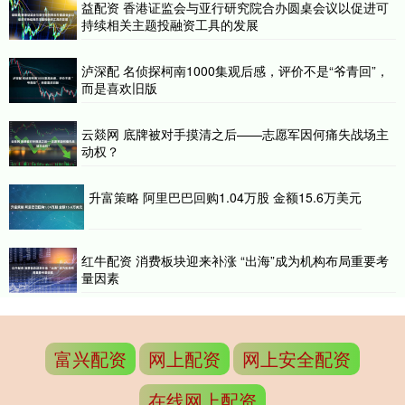
益配资 香港证监会与亚行研究院合办圆桌会议以促进可
持续相关主题投融资工具的发展
泸深配 名侦探柯南1000集观后感，评价不是“爷青回”，
而是喜欢旧版
云燚网 底牌被对手摸清之后——志愿军因何痛失战场主
动权？
升富策略 阿里巴巴回购1.04万股 金额15.6万美元
红牛配资 消费板块迎来补涨 “出海”成为机构布局重要考
量因素
富兴配资
网上配资
网上安全配资
在线网上配资