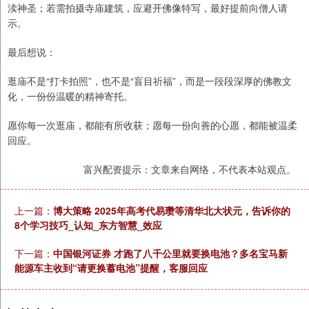
渎神圣；若需拍摄寺庙建筑，应避开佛像特写，最好提前向僧人请
示。
最后想说：
逛庙不是“打卡拍照”，也不是“盲目祈福”，而是一段段深厚的佛教文
化，一份份温暖的精神寄托。
愿你每一次逛庙，都能有所收获；愿每一份向善的心愿，都能被温柔
回应。
富兴配资提示：文章来自网络，不代表本站观点。
上一篇：
博大策略 2025年高考代易瓒等清华北大状元，告诉你的
8个学习技巧_认知_东方智慧_效应
下一篇：
中国银河证券 才跑了八千公里就要换电池？多名宝马新
能源车主收到“请更换蓄电池”提醒，客服回应