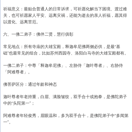
祈福意义：最贴合普通人的日常诉求，可祈愿化解当下困境、渡过难
关，也可祈愿家人平安、远离灾祸，还能为逝去的亲人祈福，愿其得
以渡化、远离苦厄。
六、一佛二弟子：佛伴二贤，慧行俱彰
常见地点：所有寺庙的大雄宝殿，释迦牟尼佛两侧必供，是最“基
础”也最常见的组合，比如苏州西园寺、洛阳白马寺的大雄宝殿都有。
一佛二弟子：中尊「释迦牟尼佛」、左胁侍「迦叶尊者」、右胁侍
「阿难尊者」。
佛菩萨区分：通过年龄和神态
迦叶尊者年老持重，白眉、满脸皱纹，双手合十或抱拳，是佛陀弟子
中的“头陀第一”；
阿难尊者年轻俊秀，眉眼温和，多为双手合十，是佛陀弟子中“多闻第
一”。