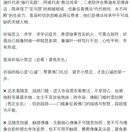
迦叶代表“修行实践”，阿难代表“教法传承”，二者陪伴在释迦牟尼佛身
边，既体现了“定与慧”的相辅相成，也象征着佛法“代代相传、永不间
断”的生命力。逛庙时切勿忽略这两位尊者，他们是佛法传承中不可或
缺的关键人物。
祈福意义：求学、求学识提升、希望做事笃实的人，可重点朝拜，祈
愿自己能像阿难一样聪慧多闻，像迦叶一样笃行不怠，心性平和、学
有所成。
逛庙祈福小禁忌（必看！避免失礼）
祈福的核心是“心诚”，尊重佛门礼仪、避开小禁忌，才是心诚的第一
步。
❌ 忌衣着随意、踩踏门槛：进入寺庙需衣着整洁，不穿背心、短裤、
拖鞋等暴露衣物，女士不宜浓妆艳抹；跨寺庙、佛殿门槛时需抬脚
（男左女右），切勿踩踏——门槛象征着佛门的福德与智慧，踩踏视
为不敬。
❌ 忌随意拍摄、触摸佛像：主殿核心佛像不可随意拍照，更不可与佛
像合影时摆出夸张姿势，也不可用手触摸、攀爬佛像及法器，避免亵