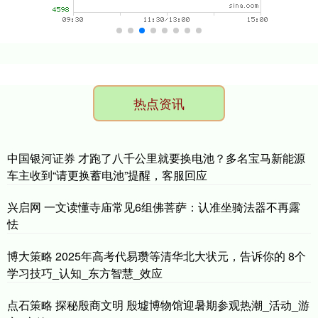
热点资讯
中国银河证券 才跑了八千公里就要换电池？多名宝马新能源
车主收到“请更换蓄电池”提醒，客服回应
兴启网 一文读懂寺庙常见6组佛菩萨：认准坐骑法器不再露
怯
博大策略 2025年高考代易瓒等清华北大状元，告诉你的 8个
学习技巧_认知_东方智慧_效应
点石策略 探秘殷商文明 殷墟博物馆迎暑期参观热潮_活动_游