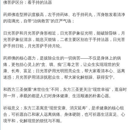
佛菩萨区分：看手持的法器
药师佛造型辨识度极高，左手持药钵、右手持药丸，浑身散发着清净
的琉璃光，自带“治病救苦”的庄严气场；
日光菩萨和月光菩萨身形相近，日光菩萨象征光明，能破除昏昧，月
光菩萨象征清凉，能息灭烦恼，二者主要区别在于手持法器，日光菩
萨手持日轮，月光菩萨手持月轮。
药师佛的核心愿力，是拔除众生的一切病苦——不仅是身体上的病
痛，更包括心灵上的“贪、嗔、痴”三毒之苦，让众生实现现世的安
康、长寿、富足；日光菩萨用光明照亮众生，帮大家看清本心、远离
迷惑；月光菩萨用清凉抚慰众生，帮大家化解烦躁、获得安宁。
和西方三圣侧重“来世往生”不同，东方三圣更关注“现世幸福”，逛庙时
拜一拜，承载的都是人们对身体健康、生活顺遂的朴素心愿。
祈福意义：东方三圣寓意“现世安康、消灾延寿”，是求健康的核心组
合，可祈愿自己和家人远离病痛、身体硬朗，也可祈愿生活富足、心
境平和，化解现世的烦忧与不顺。