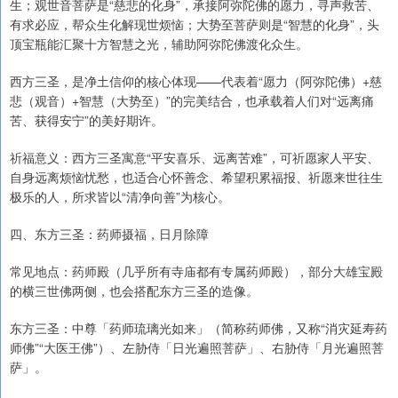
生；观世音菩萨是“慈悲的化身”，承接阿弥陀佛的愿力，寻声救苦、
有求必应，帮众生化解现世烦恼；大势至菩萨则是“智慧的化身”，头
顶宝瓶能汇聚十方智慧之光，辅助阿弥陀佛渡化众生。
西方三圣，是净土信仰的核心体现——代表着“愿力（阿弥陀佛）+慈
悲（观音）+智慧（大势至）”的完美结合，也承载着人们对“远离痛
苦、获得安宁”的美好期许。
祈福意义：西方三圣寓意“平安喜乐、远离苦难”，可祈愿家人平安、
自身远离烦恼忧愁，也适合心怀善念、希望积累福报、祈愿来世往生
极乐的人，所求皆以“清净向善”为核心。
四、东方三圣：药师摄福，日月除障
常见地点：药师殿（几乎所有寺庙都有专属药师殿），部分大雄宝殿
的横三世佛两侧，也会搭配东方三圣的造像。
东方三圣：中尊「药师琉璃光如来」（简称药师佛，又称“消灾延寿药
师佛”“大医王佛”）、左胁侍「日光遍照菩萨」、右胁侍「月光遍照菩
萨」。