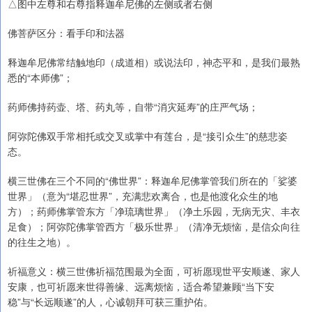
△图中左尊和右尊指释迦牟尼佛的左侧或者右侧
佛菩萨区分：看手印和法器
释迦牟尼佛常结触地印（成道相）或说法印，神态平和，是我们最熟
悉的“本师佛”；
药师佛持药壶、塔、药丸等，自带“消灾延寿”的庄严气场；
阿弥陀佛双手常相托或交叉或掌中有莲台，是“接引众生”的慈悲姿
态。
横三世佛在三个不同的“佛世界”：释迦牟尼佛掌管我们所在的「娑婆
世界」（意为“堪忍世界”，充满悲欢离合，也是他渡化众生的地
方）；药师佛掌管东方「净琉璃世界」（净土乐园，无病无灾、丰衣
足食）；阿弥陀佛掌管西方「极乐世界」（清净无烦恼，是信众向往
的往生之地）。
祈福意义：横三世佛祈福范围最为全面，可祈愿现世平安顺遂、家人
安康，也可祈愿来世得善缘、远离烦恼，适合希望兼顾“当下安
稳”与“长远顺遂”的人，心诚朝拜可获三重护佑。