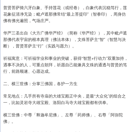
普贤菩萨骑六牙白象、手持莲花（或经卷），白象代表沉稳笃行，莲
花象征清净无染；毗卢遮那佛常结“最上菩提印”（智拳印），周身仿
佛有佛光遍照，气场庄严。
华严三圣出自《大方广佛华严经》（简称《华严经》），其中毗卢遮
那佛代表宇宙的根本真理（佛法本体），文殊菩萨主“智”（智慧与决
断），普贤菩萨主“行”（实践与愿力）。
祈福寓意：可祈福学业和事业的突破，获得“智慧+行动力”双重加持，
遇事不决的人，可重点朝拜，祈愿自己能兼具文殊的通透与普贤的笃
行，前路顺遂、心愿达成。
二、横三世佛：分掌三佛国，各护一方生
常见地点：几乎所有寺庙的大雄宝殿正中央，是最“大众化”的组合之
一，比如灵岩寺大雄宝殿、洛阳白马寺大雄宝殿都有供奉。
横三世佛：中尊「释迦牟尼佛」、左尊「药师佛」、右尊「阿弥陀
佛」。