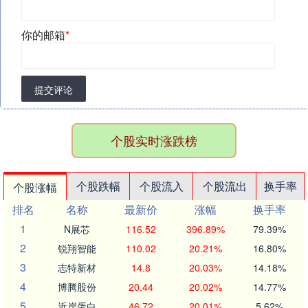
你的邮箱
*
提交评论
个股实时涨跌榜
个股跌幅
个股流入
个股流出
换手率
个股涨幅
排名
名称
最新价
涨幅
换手率
1
N展芯
116.52
396.89%
79.39%
2
锐翔智能
110.02
20.21%
16.80%
3
志特新材
14.8
20.03%
14.18%
4
博腾股份
20.44
20.02%
14.77%
5
近岸蛋白
46.72
20.01%
5.62%