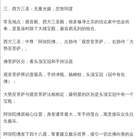
三、西方三圣：无量光摄，悲智同度
常见地点：观音殿、西方三圣殿，很多修净土宗的信众家中也会供
奉，是逛庙时除了大雄宝殿，最容易见到的组合。
西方三圣：中尊「阿弥陀佛」、左胁侍「观世音菩萨」、右胁侍「大
势至菩萨」。
佛菩萨区分：看头顶宝冠和手持法器
观音菩萨辨识度最高，手持净瓶、杨柳枝，头顶宝冠（冠中有化
佛）；
大势至菩萨与观音菩萨法相相近，最明显的区别是头顶宝冠中有一个
宝瓶；
阿弥陀佛居核心位置，身形通常最大，常手持莲台，寓意接应众生往
生极乐。
阿弥陀佛发下四十八愿，誓要建立极乐世界，接引一切念佛向善的众