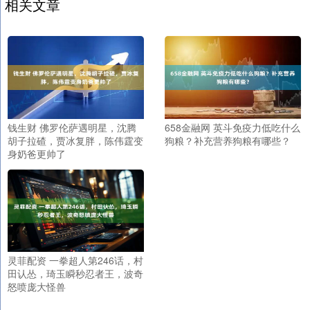
相关文章
钱生财 佛罗伦萨遇明星，沈腾
658金融网 英斗免疫力低吃什么
胡子拉碴，贾冰复胖，陈伟霆变
狗粮？补充营养狗粮有哪些？
身奶爸更帅了
灵菲配资 一拳超人第246话，村
田认怂，琦玉瞬秒忍者王，波奇
怒喷庞大怪兽