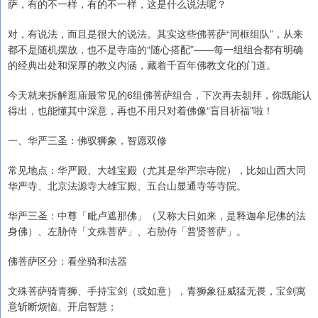
萨，有的不一样，有的不一样，这是什么说法呢？
对，有说法，而且是很大的说法。其实这些佛菩萨“同框组队”，从来
都不是随机摆放，也不是寺庙的“随心搭配”——每一组组合都有明确
的经典出处和深厚的教义内涵，藏着千百年佛教文化的门道。
今天就来拆解逛庙最常见的6组佛菩萨组合，下次再去朝拜，你既能认
得出，也能懂其中深意，再也不用只对着佛像“盲目祈福”啦！
一、华严三圣：佛驭狮象，智愿双修
常见地点：华严殿、大雄宝殿（尤其是华严宗寺院），比如山西大同
华严寺、北京法源寺大雄宝殿、五台山显通寺等寺院。
华严三圣：中尊「毗卢遮那佛」（又称大日如来，是释迦牟尼佛的法
身佛）、左胁侍「文殊菩萨」、右胁侍「普贤菩萨」。
佛菩萨区分：看坐骑和法器
文殊菩萨骑青狮、手持宝剑（或如意），青狮象征威猛无畏，宝剑寓
意斩断烦恼、开启智慧；