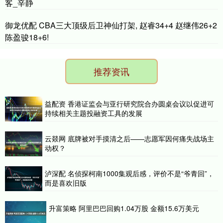
客_辛静
御龙优配 CBA三大顶级后卫神仙打架, 赵睿34+4 赵继伟26+2
陈盈骏18+6!
推荐资讯
益配资 香港证监会与亚行研究院合办圆桌会议以促进可
持续相关主题投融资工具的发展
云燚网 底牌被对手摸清之后——志愿军因何痛失战场主
动权？
泸深配 名侦探柯南1000集观后感，评价不是“爷青回”，
而是喜欢旧版
升富策略 阿里巴巴回购1.04万股 金额15.6万美元