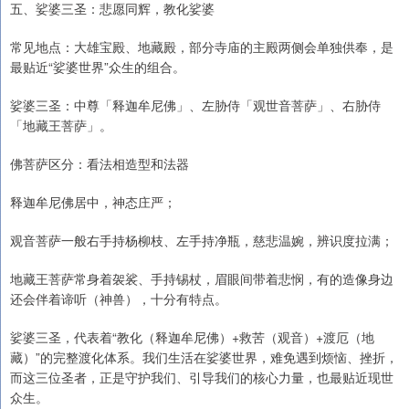
五、娑婆三圣：悲愿同辉，教化娑婆
常见地点：大雄宝殿、地藏殿，部分寺庙的主殿两侧会单独供奉，是
最贴近“娑婆世界”众生的组合。
娑婆三圣：中尊「释迦牟尼佛」、左胁侍「观世音菩萨」、右胁侍
「地藏王菩萨」。
佛菩萨区分：看法相造型和法器
释迦牟尼佛居中，神态庄严；
观音菩萨一般右手持杨柳枝、左手持净瓶，慈悲温婉，辨识度拉满；
地藏王菩萨常身着袈裟、手持锡杖，眉眼间带着悲悯，有的造像身边
还会伴着谛听（神兽），十分有特点。
娑婆三圣，代表着“教化（释迦牟尼佛）+救苦（观音）+渡厄（地
藏）”的完整渡化体系。我们生活在娑婆世界，难免遇到烦恼、挫折，
而这三位圣者，正是守护我们、引导我们的核心力量，也最贴近现世
众生。