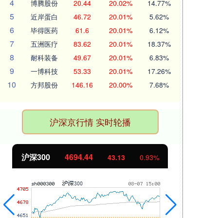
4
博腾股份
20.44
20.02%
14.77%
5
近岸蛋白
46.72
20.01%
5.62%
6
毕得医药
61.6
20.01%
6.12%
7
五洲医疗
83.62
20.01%
18.37%
8
耐科装备
49.67
20.01%
6.83%
9
一博科技
53.33
20.01%
17.26%
10
方邦股份
146.16
20.00%
7.68%
沪深京行情 实时轮播
北证50
1134.24
创
11.37
1.01%