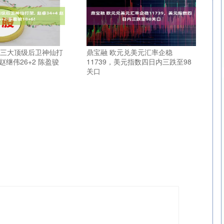
BA三大顶级后卫神仙打
鼎宝融 欧元兑美元汇率企稳
4 赵继伟26+2 陈盈骏
11739，美元指数四日内三跌至98
关口