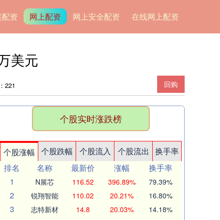
兴配资
网上配资
网上安全配资
在线网上配资
6万美元
回购
：221
个股实时涨跌榜
个股跌幅
个股流入
个股流出
换手率
个股涨幅
排名
名称
最新价
涨幅
换手率
1
N展芯
116.52
396.89%
79.39%
2
锐翔智能
110.02
20.21%
16.80%
3
志特新材
14.8
20.03%
14.18%