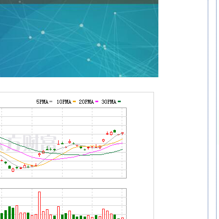
沪深300
4694.44
.42%
43.13
0.93%