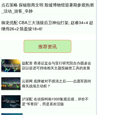
点石策略 探秘殷商文明 殷墟博物馆迎暑期参观热潮
_活动_游客_辛静
御龙优配 CBA三大顶级后卫神仙打架, 赵睿34+4 赵
继伟26+2 陈盈骏18+6!
推荐资讯
益配资 香港证监会与亚行研究院合办圆桌会
议以促进可持续相关主题投融资工具的发展
云燚网 底牌被对手摸清之后——志愿军因何
痛失战场主动权？
泸深配 名侦探柯南1000集观后感，评价不
是“爷青回”，而是喜欢旧版