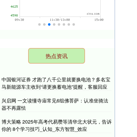
热点资讯
中国银河证券 才跑了八千公里就要换电池？多名宝
马新能源车主收到“请更换蓄电池”提醒，客服回应
兴启网 一文读懂寺庙常见6组佛菩萨：认准坐骑法
器不再露怯
博大策略 2025年高考代易瓒等清华北大状元，告诉
你的 8个学习技巧_认知_东方智慧_效应