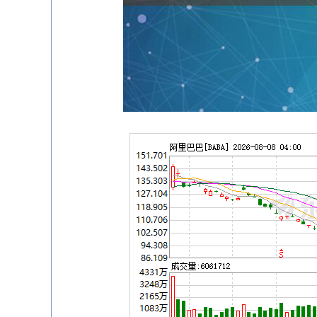
深证成指
14311.01
.68
1.02%
200.89
1