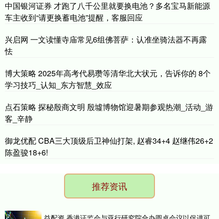
中国银河证券 才跑了八千公里就要换电池？多名宝马新能源
车主收到“请更换蓄电池”提醒，客服回应
兴启网 一文读懂寺庙常见6组佛菩萨：认准坐骑法器不再露
怯
博大策略 2025年高考代易瓒等清华北大状元，告诉你的 8个
学习技巧_认知_东方智慧_效应
点石策略 探秘殷商文明 殷墟博物馆迎暑期参观热潮_活动_游
客_辛静
御龙优配 CBA三大顶级后卫神仙打架, 赵睿34+4 赵继伟26+2
陈盈骏18+6!
推荐资讯
益配资 香港证监会与亚行研究院合办圆桌会议以促进可