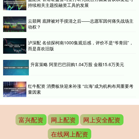
持续相关主题投融资工具的发展
云燚网 底牌被对手摸清之后——志愿军因何痛失战场主
动权？
泸深配 名侦探柯南1000集观后感，评价不是“爷青回”，
而是喜欢旧版
升富策略 阿里巴巴回购1.04万股 金额15.6万美元
红牛配资 消费板块迎来补涨 “出海”成为机构布局重要考
量因素
富兴配资
网上配资
网上安全配资
在线网上配资