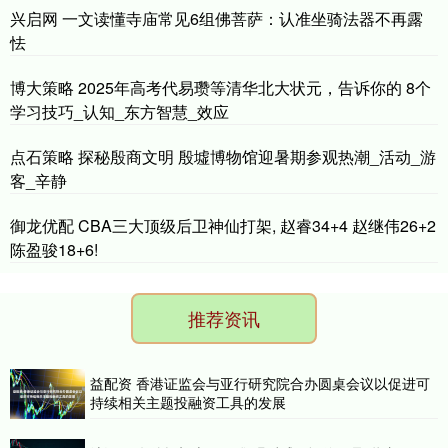
兴启网 一文读懂寺庙常见6组佛菩萨：认准坐骑法器不再露
怯
博大策略 2025年高考代易瓒等清华北大状元，告诉你的 8个
学习技巧_认知_东方智慧_效应
点石策略 探秘殷商文明 殷墟博物馆迎暑期参观热潮_活动_游
客_辛静
御龙优配 CBA三大顶级后卫神仙打架, 赵睿34+4 赵继伟26+2
陈盈骏18+6!
推荐资讯
益配资 香港证监会与亚行研究院合办圆桌会议以促进可
持续相关主题投融资工具的发展