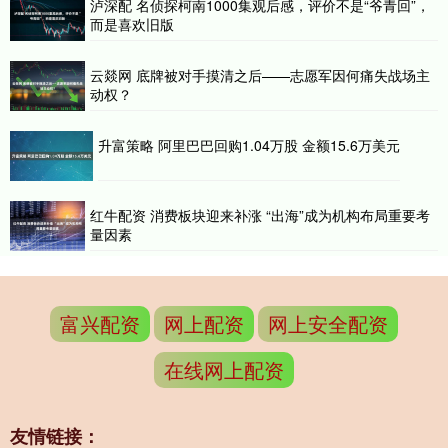
泸深配 名侦探柯南1000集观后感，评价不是“爷青回”，
而是喜欢旧版
云燚网 底牌被对手摸清之后——志愿军因何痛失战场主
动权？
升富策略 阿里巴巴回购1.04万股 金额15.6万美元
红牛配资 消费板块迎来补涨 “出海”成为机构布局重要考
量因素
富兴配资
网上配资
网上安全配资
在线网上配资
友情链接：